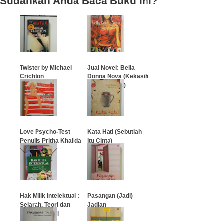
Sudahkah Anda Baca Buku ini?
Twister by Michael
Jual Novel: Bella
Crichton
Donna Nova (Kekasih
dari Ipanema)
…
…
Love Psycho-Test
Kata Hati (Sebutlah
Penulis Pritha Khalida
Itu Cinta)
…
…
Hak Milik Intelektual :
Pasangan (Jadi)
Sejarah, Teori dan
Jadian
Prakteknya di