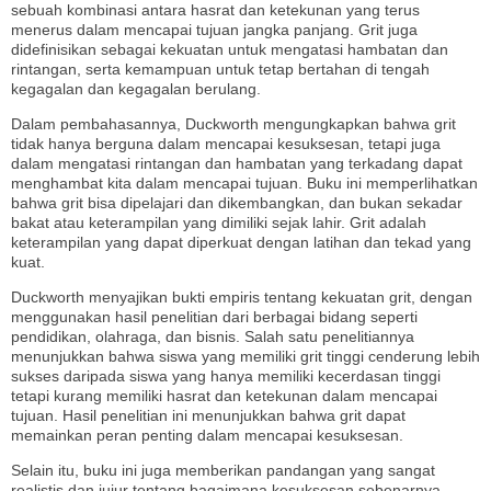
sebuah kombinasi antara hasrat dan ketekunan yang terus
menerus dalam mencapai tujuan jangka panjang. Grit juga
didefinisikan sebagai kekuatan untuk mengatasi hambatan dan
rintangan, serta kemampuan untuk tetap bertahan di tengah
kegagalan dan kegagalan berulang.
Dalam pembahasannya, Duckworth mengungkapkan bahwa grit
tidak hanya berguna dalam mencapai kesuksesan, tetapi juga
dalam mengatasi rintangan dan hambatan yang terkadang dapat
menghambat kita dalam mencapai tujuan. Buku ini memperlihatkan
bahwa grit bisa dipelajari dan dikembangkan, dan bukan sekadar
bakat atau keterampilan yang dimiliki sejak lahir. Grit adalah
keterampilan yang dapat diperkuat dengan latihan dan tekad yang
kuat.
Duckworth menyajikan bukti empiris tentang kekuatan grit, dengan
menggunakan hasil penelitian dari berbagai bidang seperti
pendidikan, olahraga, dan bisnis. Salah satu penelitiannya
menunjukkan bahwa siswa yang memiliki grit tinggi cenderung lebih
sukses daripada siswa yang hanya memiliki kecerdasan tinggi
tetapi kurang memiliki hasrat dan ketekunan dalam mencapai
tujuan. Hasil penelitian ini menunjukkan bahwa grit dapat
memainkan peran penting dalam mencapai kesuksesan.
Selain itu, buku ini juga memberikan pandangan yang sangat
realistis dan jujur tentang bagaimana kesuksesan sebenarnya