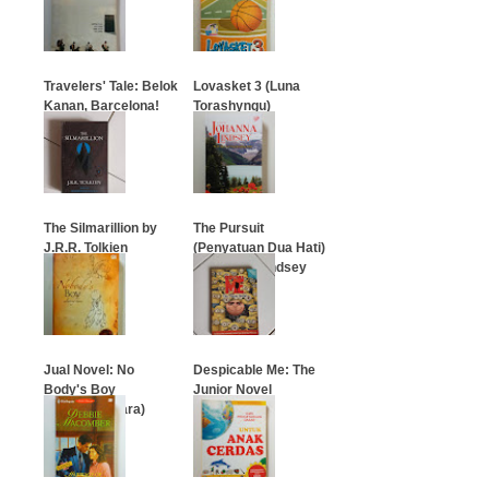
Indonesia
…
…
Travelers' Tale: Belok
Lovasket 3 (Luna
Kanan, Barcelona!
Torashyngu)
…
…
The Silmarillion by
The Pursuit
J.R.R. Tolkien
(Penyatuan Dua Hati)
- Johanna Lindsey
…
…
Jual Novel: No
Despicable Me: The
Body's Boy
Junior Novel
(Sebatang Kara)
…
…