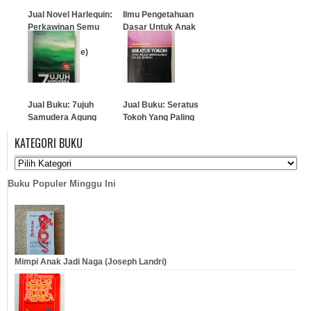
Jual Novel Harlequin:
Ilmu Pengetahuan
Perkawinan Semu
Dasar Untuk Anak
(Marriage of
Cerdas
Inconvenience)
…
…
Jual Buku: 7ujuh
Jual Buku: Seratus
Samudera Agung
Tokoh Yang Paling
(Lirik Ummul Kitab)
Berpengaruh Dalam
KATEGORI BUKU
Sejarah
…
…
Buku Populer Minggu Ini
Mimpi Anak Jadi Naga (Joseph Landri)