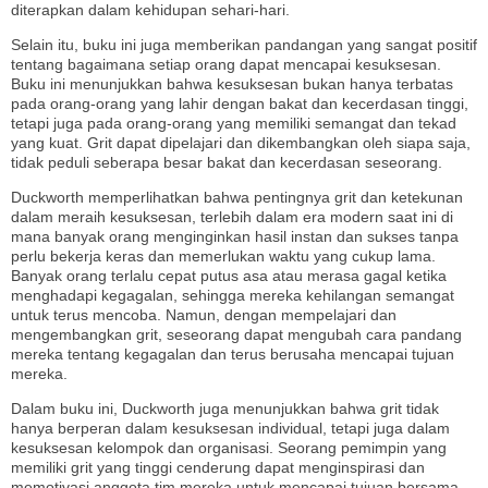
diterapkan dalam kehidupan sehari-hari.
Selain itu, buku ini juga memberikan pandangan yang sangat positif
tentang bagaimana setiap orang dapat mencapai kesuksesan.
Buku ini menunjukkan bahwa kesuksesan bukan hanya terbatas
pada orang-orang yang lahir dengan bakat dan kecerdasan tinggi,
tetapi juga pada orang-orang yang memiliki semangat dan tekad
yang kuat. Grit dapat dipelajari dan dikembangkan oleh siapa saja,
tidak peduli seberapa besar bakat dan kecerdasan seseorang.
Duckworth memperlihatkan bahwa pentingnya grit dan ketekunan
dalam meraih kesuksesan, terlebih dalam era modern saat ini di
mana banyak orang menginginkan hasil instan dan sukses tanpa
perlu bekerja keras dan memerlukan waktu yang cukup lama.
Banyak orang terlalu cepat putus asa atau merasa gagal ketika
menghadapi kegagalan, sehingga mereka kehilangan semangat
untuk terus mencoba. Namun, dengan mempelajari dan
mengembangkan grit, seseorang dapat mengubah cara pandang
mereka tentang kegagalan dan terus berusaha mencapai tujuan
mereka.
Dalam buku ini, Duckworth juga menunjukkan bahwa grit tidak
hanya berperan dalam kesuksesan individual, tetapi juga dalam
kesuksesan kelompok dan organisasi. Seorang pemimpin yang
memiliki grit yang tinggi cenderung dapat menginspirasi dan
memotivasi anggota tim mereka untuk mencapai tujuan bersama,