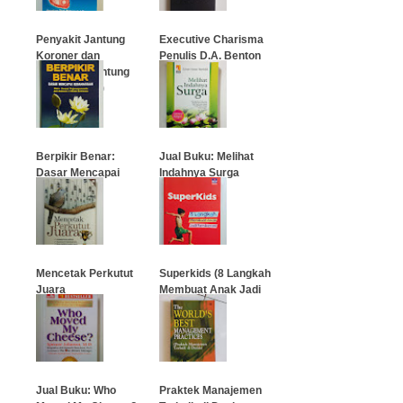
Penyakit Jantung
Executive Charisma
Koroner dan
Penulis D.A. Benton
Serangan Jantung
(Edisi Kedua)
…
…
Berpikir Benar:
Jual Buku: Melihat
Dasar Mencapai
Indahnya Surga
Kebahagiaan
…
…
Mencetak Perkutut
Superkids (8 Langkah
Juara
Membuat Anak Jadi
Pemberani)
…
…
Jual Buku: Who
Praktek Manajemen