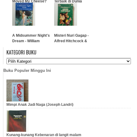
Moved My Cheese?
Terbaik di Dunia
(Hard Cover)
…
…
A Midsummer Night's
Misteri Nuri Gagap -
Dream - William
Alfred Hitchcock &
Shakespeare
Trio Detektif #2
KATEGORI BUKU
…
…
Buku Populer Minggu Ini
Mimpi Anak Jadi Naga (Joseph Landri)
Kunang-kunang Kebenaran di langit malam