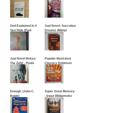
God Explained In A
Jual Novel: Succubus
Taxi Ride (Paul
Dreams (Mimpi
Arden)
Succubus)
…
…
Jual Novel Bekas:
Popular Illustrated
The Zahir - Paulo
Classics Robinson
Coelho
Crusoe
…
…
Enough. (John C.
Super Great Memory
Bogle)
- Irwan Widiatmoko
(Mr. SGM)
…
…