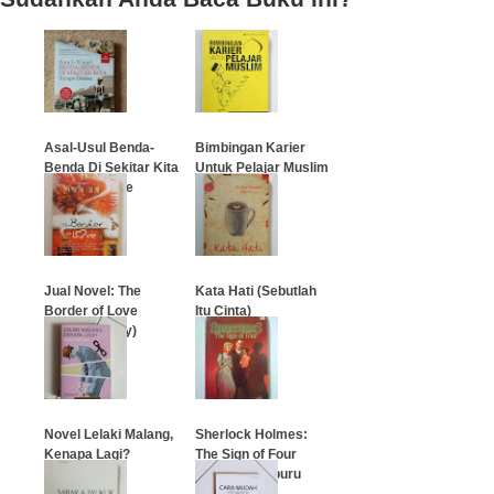
Asal-Usul Benda-
Bimbingan Karier
Benda Di Sekitar Kita
Untuk Pelajar Muslim
Tempo Doeloe
…
…
Jual Novel: The
Kata Hati (Sebutlah
Border of Love
Itu Cinta)
(Korean Story)
…
…
Novel Lelaki Malang,
Sherlock Holmes:
Kenapa Lagi?
The Sign of Four
(Empat Pemburu
Harta)