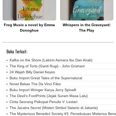
Frog Music a novel by Emma
Whispers in the Graveyard:
Donoghue
The Play
Buku Terkait:
Kafka on the Shore (Labirin Asmara Ibu Dan Anak)
The King of Torts (Ganti Rugi) - John Grisham
24 Wajah Billy Daniel Keyes
Buku Import Great Tales of the Supernatural
Novel Bekas The Da Vinci Files
Buku Import Wringer Karya Jerry Spinelli
The Devil's FootPrints (Jejak Suram Masa Lalu)
Cinta Seorang Psikopat Penulis V. Lestari
The Jacatra Secret (Misteri Simbol Satanic di Jakarta)
The Mysterious Benedict Society #3: Persekutuan Misterius Ben