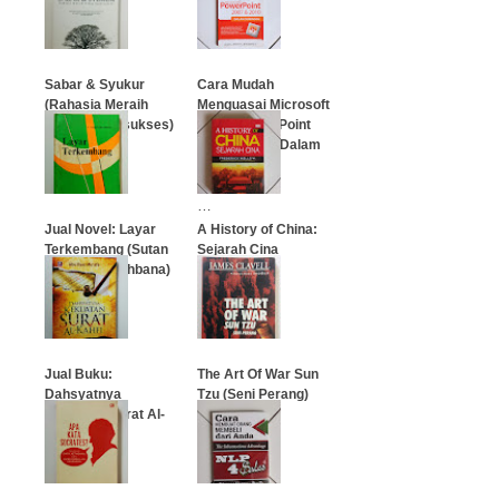
…
…
Sabar & Syukur
Cara Mudah
(Rahasia Meraih
Menguasai Microsoft
Hidup Supersukses)
Office PowerPoint
2007 & 2010 Dalam
Seminggu
…
…
Jual Novel: Layar
A History of China:
Terkembang (Sutan
Sejarah Cina
Takdir Alisyahbana)
…
…
Jual Buku:
The Art Of War Sun
Dahsyatnya
Tzu (Seni Perang)
Kekuatan Surat Al-
Kahfi
…
…