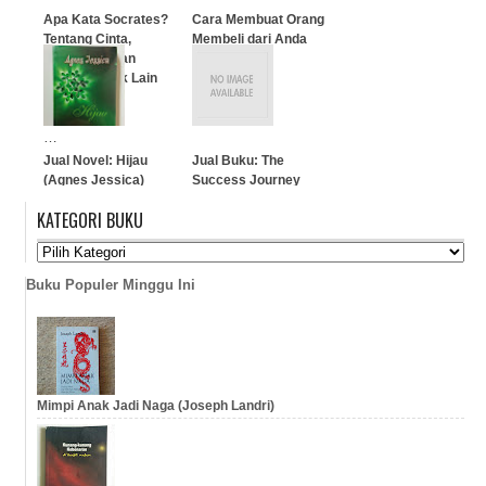
Apa Kata Socrates?
Cara Membuat Orang
Tentang Cinta,
Membeli dari Anda
Ketiadaan, dan
Aspek-Aspek Lain
…
Kehidupan
…
Jual Novel: Hijau
Jual Buku: The
(Agnes Jessica)
Success Journey
(Perjalanan Menuju
KATEGORI BUKU
Sukses)
…
…
Buku Populer Minggu Ini
Mimpi Anak Jadi Naga (Joseph Landri)