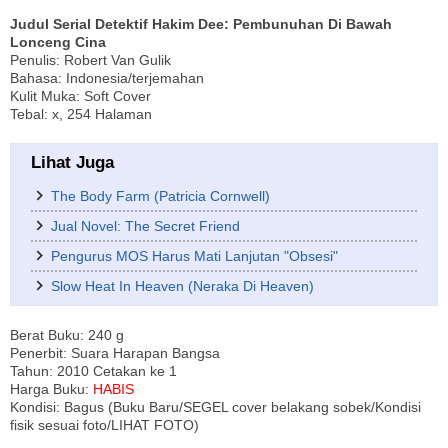
Judul Serial Detektif Hakim Dee: Pembunuhan Di Bawah
Lonceng Cina
Penulis: Robert Van Gulik
Bahasa: Indonesia/terjemahan
Kulit Muka: Soft Cover
Tebal: x, 254 Halaman
Lihat Juga
The Body Farm (Patricia Cornwell)
Jual Novel: The Secret Friend
Pengurus MOS Harus Mati Lanjutan "Obsesi"
Slow Heat In Heaven (Neraka Di Heaven)
Berat Buku: 240 g
Penerbit: Suara Harapan Bangsa
Tahun: 2010 Cetakan ke 1
Harga Buku:
HABIS
Kondisi: Bagus (Buku Baru/SEGEL cover belakang sobek/Kondisi
fisik sesuai foto/LIHAT FOTO)