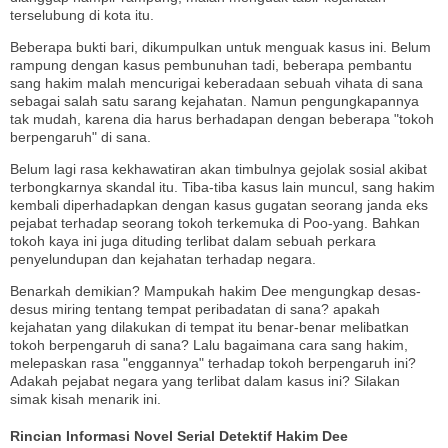
terselubung di kota itu.
Beberapa bukti bari, dikumpulkan untuk menguak kasus ini. Belum
rampung dengan kasus pembunuhan tadi, beberapa pembantu
sang hakim malah mencurigai keberadaan sebuah vihata di sana
sebagai salah satu sarang kejahatan. Namun pengungkapannya
tak mudah, karena dia harus berhadapan dengan beberapa "tokoh
berpengaruh" di sana.
Belum lagi rasa kekhawatiran akan timbulnya gejolak sosial akibat
terbongkarnya skandal itu. Tiba-tiba kasus lain muncul, sang hakim
kembali diperhadapkan dengan kasus gugatan seorang janda eks
pejabat terhadap seorang tokoh terkemuka di Poo-yang. Bahkan
tokoh kaya ini juga dituding terlibat dalam sebuah perkara
penyelundupan dan kejahatan terhadap negara.
Benarkah demikian? Mampukah hakim Dee mengungkap desas-
desus miring tentang tempat peribadatan di sana? apakah
kejahatan yang dilakukan di tempat itu benar-benar melibatkan
tokoh berpengaruh di sana? Lalu bagaimana cara sang hakim,
melepaskan rasa "enggannya" terhadap tokoh berpengaruh ini?
Adakah pejabat negara yang terlibat dalam kasus ini? Silakan
simak kisah menarik ini.
Rincian Informasi Novel Serial Detektif Hakim Dee