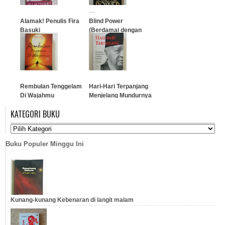
…
Alamak! Penulis Fira
Blind Power
Basuki
(Berdamai dengan
Kegelapan)
…
…
Rembulan Tenggelam
Hari-Hari Terpanjang
Di Wajahmu
Menjelang Mundurnya
Presiden Soeharto
KATEGORI BUKU
…
…
Buku Populer Minggu Ini
Kunang-kunang Kebenaran di langit malam