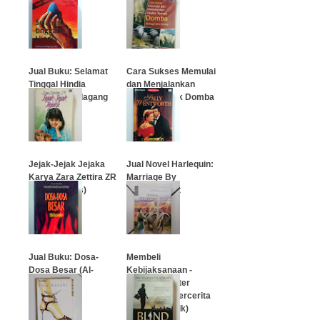
Aplikasinya
…
…
Jual Buku: Selamat
Cara Sukses Memulai
Tinggal Hindia
dan Menjalankan
(Janjinya pedagang
Usaha Ternak Domba
telur)
…
…
Jejak-Jejak Jejaka
Jual Novel Harlequin:
Karya Zara Zettira ZR
Marriage By
(Novel Bekas)
Arrangement
…
…
Jual Buku: Dosa-
Membeli
Dosa Besar (Al-
Kebijaksanaan -
Kabaa'ir)
Dharma Master
Cheng Yen Bercerita
1 (Versi Komik)
…