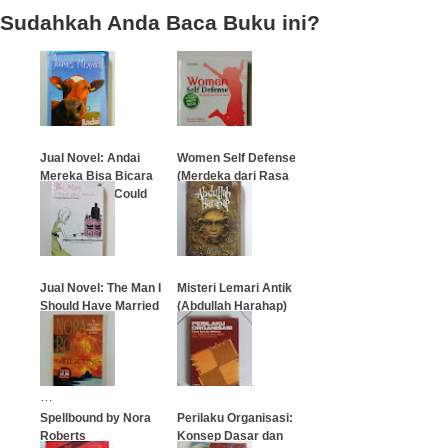
Sudahkah Anda Baca Buku ini?
Jual Novel: Andai
Women Self Defense
Mereka Bisa Bicara
(Merdeka dari Rasa
(If Only They Could
Takut)
Talk)
…
…
Jual Novel: The Man I
Misteri Lemari Antik
Should Have Married
(Abdullah Harahap)
(Pria Yang
Seharusnya
…
Kunikahi)
…
Spellbound by Nora
Perilaku Organisasi:
Roberts
Konsep Dasar dan