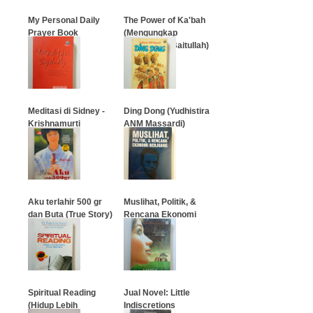
My Personal Daily
The Power of Ka'bah
Prayer Book
(Mengungkap
Keagungan Baitullah)
…
…
Meditasi di Sidney -
Ding Dong (Yudhistira
Krishnamurti
ANM Massardi)
…
…
Aku terlahir 500 gr
Muslihat, Politik, &
dan Buta (True Story)
Rencana Ekonomi
Berjuang
…
…
Spiritual Reading
Jual Novel: Little
(Hidup Lebih
Indiscretions