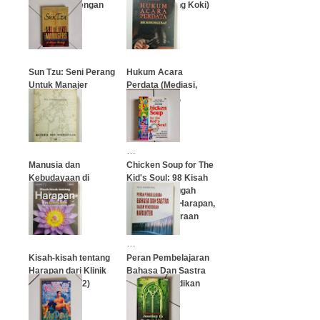
Bermakna dengan
(Rahasia Sang Koki)
Membaca)
…
…
Sun Tzu: Seni Perang
Hukum Acara
Untuk Manajer
Perdata (Mediasi,
Class Action,
Arbitrase &
…
Alternatif)
…
Manusia dan
Chicken Soup for The
Kebudayaan di
Kid's Soul: 98 Kisah
Indonesia
yang Menggugah
Keberanian, Harapan,
dan Kegembiraan
…
…
Kisah-kisah tentang
Peran Pembelajaran
Harapan dari Klinik
Bahasa Dan Sastra
Kanker (Jilid 2)
Dalam Pendidikan
Karakter
…