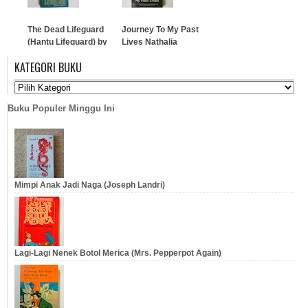
…
The Dead Lifeguard
Journey To My Past
(Hantu Lifeguard) by
Lives Nathalia
R.L. Stine
Sunaidi
KATEGORI BUKU
…
…
Buku Populer Minggu Ini
Mimpi Anak Jadi Naga (Joseph Landri)
Lagi-Lagi Nenek Botol Merica (Mrs. Pepperpot Again)