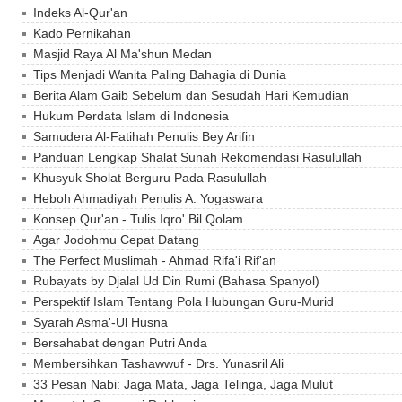
Indeks Al-Qur'an
Kado Pernikahan
Masjid Raya Al Ma'shun Medan
Tips Menjadi Wanita Paling Bahagia di Dunia
Berita Alam Gaib Sebelum dan Sesudah Hari Kemudian
Hukum Perdata Islam di Indonesia
Samudera Al-Fatihah Penulis Bey Arifin
Panduan Lengkap Shalat Sunah Rekomendasi Rasulullah
Khusyuk Sholat Berguru Pada Rasulullah
Heboh Ahmadiyah Penulis A. Yogaswara
Konsep Qur'an - Tulis Iqro' Bil Qolam
Agar Jodohmu Cepat Datang
The Perfect Muslimah - Ahmad Rifa'i Rif'an
Rubayats by Djalal Ud Din Rumi (Bahasa Spanyol)
Perspektif Islam Tentang Pola Hubungan Guru-Murid
Syarah Asma'-Ul Husna
Bersahabat dengan Putri Anda
Membersihkan Tashawwuf - Drs. Yunasril Ali
33 Pesan Nabi: Jaga Mata, Jaga Telinga, Jaga Mulut