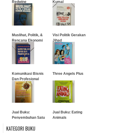
Redwine
Kumal
…
…
Muslihat, Politik, &
Visi Politik Gerakan
Rencana Ekonomi
Jihad
Berjuang
…
…
Komunikasi Bisnis
Three Angels Plus
Dan Profesional
…
…
Jual Buku:
Jual Buku: Eating
Penyembuhan Satu
Animals
Menit Dengan
KATEGORI BUKU
Homeopati
…