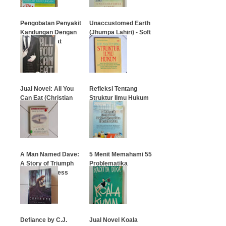
…
Pengobatan Penyakit
Unaccustomed Earth
Kandungan Dengan
(Jhumpa Lahiri) - Soft
Tanaman Obat
Cover
…
…
Jual Novel: All You
Refleksi Tentang
Can Eat (Christian
Struktur Ilmu Hukum
Simamora)
…
…
A Man Named Dave:
5 Menit Memahami 55
A Story of Triumph
Problematika
and Forgiveness
Kesehatan
…
…
Defiance by C.J.
Jual Novel Koala