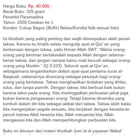
Harga Buku:
Rp. 40.000,-
Berat Buku: 325 gram
Penerbit Paramadina
Tahun: 2000 Cetakan ke 1
Kondisi: Cukup Bagus (BUKU Bekas/Kondisi fisik sesuai foto)
Isi khutbah yang paling penting dan wajib disampaikan ialah pesan
takwa. Karena itu khatib selalu mengutip ayat al-Qur`an yang
berkenaan dengan takwa, yaitu firman Allah SWT: “Wahai orang-
orang yang beriman bertakwalah kepada Allah dengan sebenar-
benar takwa, dan jangan sampai kamu mati kecuali sebagai orang-
orang yang Muslim.” (Q 3;103). Seluruh ayat al-Qur`an,
sebagaimana tergambarkan dalam ayat-ayat pertama surat al-
Baqarah, sebenarnya dirancang sebagai petunjuk bagi orang-
orang yang bertakwa. Takwa menghasilkan tindakan yang ikhlas,
tulus, dan tanpa pamrih. Dengan takwa, kita berbuat baik bukan
karena takut pada orang. Kita meninggalkan perbuatan jahat juga
bukan karena pengawasan orang. Tetapi karena dinamika yang
tumbuh dalam diri kita sebagai akibat dari takwa. Takwa ialah kalau
kita mengerjakan segala sesuatu, kita kerjakan dengan kesadaran
penuh bahwa Allah beserta kita, Allah menyertai kita, Allah
mengawasi kita dan Allah memperhitungkan perbuatan kita.
Buku ini disusun dari materi khutbah Jum`at di yayasan Wakaf