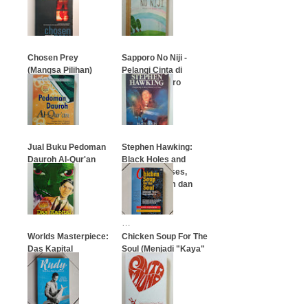
Chosen Prey
Sapporo No Niji -
(Mangsa Pilihan)
Pelangi Cinta di
Langit Sapporo
…
…
Jual Buku Pedoman
Stephen Hawking:
Dauroh Al-Qur'an
Black Holes and
Baby Universes,
Lubang Hitam dan
…
Jagat Bayi
…
Worlds Masterpiece:
Chicken Soup For The
Das Kapital
Soul (Menjadi "Kaya"
dan Bahagia)
…
…