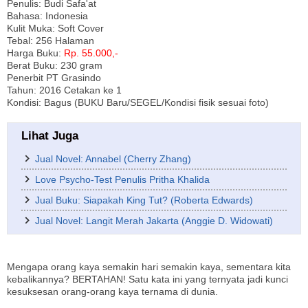
Penulis: Budi Safa'at
Bahasa: Indonesia
Kulit Muka: Soft Cover
Tebal: 256 Halaman
Harga Buku:
Rp. 55.000,-
Berat Buku: 230 gram
Penerbit PT Grasindo
Tahun: 2016 Cetakan ke 1
Kondisi: Bagus (BUKU Baru/SEGEL/Kondisi fisik sesuai foto)
Lihat Juga
Jual Novel: Annabel (Cherry Zhang)
Love Psycho-Test Penulis Pritha Khalida
Jual Buku: Siapakah King Tut? (Roberta Edwards)
Jual Novel: Langit Merah Jakarta (Anggie D. Widowati)
Mengapa orang kaya semakin hari semakin kaya, sementara kita
kebalikannya? BERTAHAN! Satu kata ini yang ternyata jadi kunci
kesuksesan orang-orang kaya ternama di dunia.