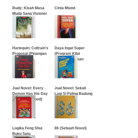
Rudy: Kisah Masa
Cinta Miund
Muda Sang Visioner
…
…
Harlequin: Coltrain's
Daya Ingat Super
Proposal (Pinangan
(Program Kilat
Coltrain)
Penyempurnaan
Daya Ingat)
…
…
Jual Novel: Every
Jual Novel: Sekali
Demon Has His Day
Lagi Si Paling Badung
(Cara Lockwood)
(Enid Blyton)
…
…
Logika Feng Shui
86 (Sebuah Novel)
Buku Satu