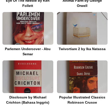
Eye Of The Needle by Ken
Animal Farm by George
Follett
Orwell
Parlemen Undercover - Abu
Twivortiare 2 by Ika Natassa
Semar
Disclosure by Michael
Popular Illustrated Classics
Crichton (Bahasa Inggris)
Robinson Crusoe