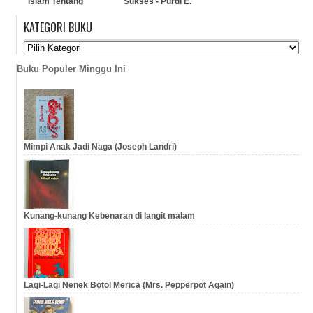
Islam Tentang
Sukses - Purdi E.
Sedjarah - Ibn
Chandra
KATEGORI BUKU
Chaldun
…
…
Buku Populer Minggu Ini
Mimpi Anak Jadi Naga (Joseph Landri)
Kunang-kunang Kebenaran di langit malam
Lagi-Lagi Nenek Botol Merica (Mrs. Pepperpot Again)