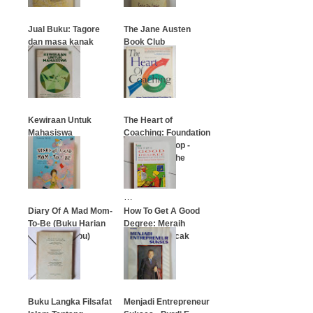
Jual Buku: Tagore
The Jane Austen
dan masa kanak
Book Club
…
…
Kewiraan Untuk
The Heart of
Mahasiswa
Coaching: Foundation
- Learning Loop -
Forwarding The
…
Action
…
Diary Of A Mad Mom-
How To Get A Good
To-Be (Buku Harian
Degree: Meraih
Sang Calon Ibu)
Prestasi Puncak
Akademis
…
…
Buku Langka Filsafat
Menjadi Entrepreneur