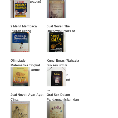
Aku Demi Siapapun)
Emily)
…
…
2 Menit Membaca
Jual Novel: The
Pikiran Orang
Unknown Errors of
Our Lives
…
…
Olimpiade
Kunci Emas (Rahasia
Matematika Tingkat
Sukses untuk
Internasional Untuk
Membangun
SD/MI
Kekayaan dan
Kesejahteraan)
…
…
Jual Novel: Ayat-Ayat
Oral Sex Dalam
Cinta
Pandangan Islam dan
Medis
…
…