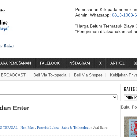
Pemesanan Klik pada nomor un
Admin: Whatsapp:
0813-1063-
"Harga Belum Termasuk Biaya 
"Pengiriman dilaksanakan seha
ku Bekas
CARA PEMESANAN
FACEBOOK
INSTAGRAM
X
ARTIKEL
B
A BROADCAST
Beli Via Tokopedia
Beli Via Shopee
Kebijakan Priv
KATEG
 dan Enter
Buku Po
U TERJUAL
,
Non Fiksi
,
Penerbit Lukita
,
Sains & Tekhnologi
» Jual Buku: