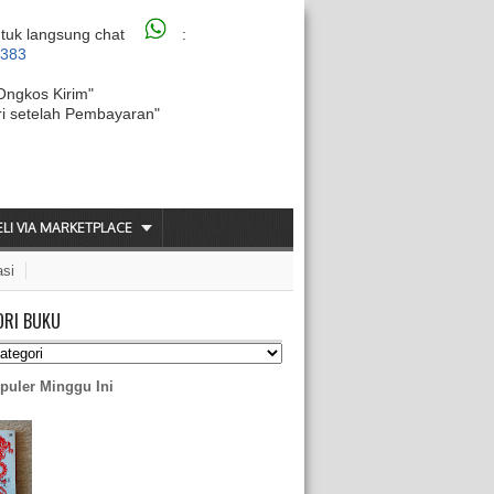
tuk langsung chat
:
6383
Ongkos Kirim"
ri setelah Pembayaran"
ELI VIA MARKETPLACE
asi
ORI BUKU
puler Minggu Ini