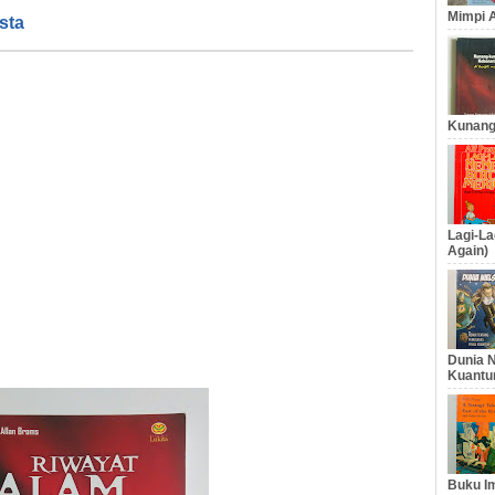
Mimpi A
sta
Kunang
Lagi-La
Again)
Dunia N
Kuantu
Buku Im