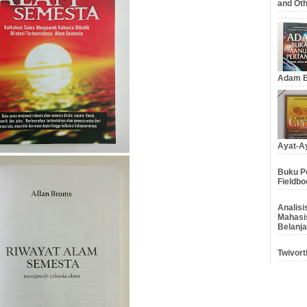
and Oth
Adam B
Ayat-Ay
Buku Pe
Fieldbo
Analis
Mahasi
Belanja
Twivort