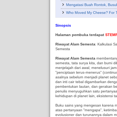
Mengatasi Buah Rontok, Busuk
Who Moved My Cheese? For 
Sinopsis
Halaman pembuka terdapat
STEM
Riwayat Alam Semesta
: Kalkulasi 
Semesta
Riwayat Alam Semesta
membentangk
semesta, tata surya kita, dan bumi d
menjelajah dari awal, menelusuri jam
"penciptaan terus-menerus" (continuo
asalnya sebelum menjadi planet seba
dan inti cair tebal digambarkan denga
pembentukan lautan, dan gerakan be
penulis menyuguhkan satu pertanyaan
kehidupan di planet lain, eksistensi
Buku sains yang mengesan karena 
atas pertanyaan "mengapa", ketimbang
evolusioner dan turunannya dalam m