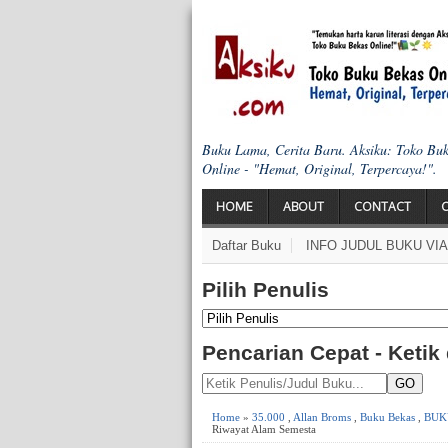
Buku Lama, Cerita Baru. Aksiku: Toko Bu
Online - "Hemat, Original, Terpercaya!".
HOME
ABOUT
CONTACT
Daftar Buku
INFO JUDUL BUKU VI
Pilih Penulis
Pencarian Cepat - Ketik
GO
Home
»
35.000
,
Allan Broms
,
Buku Bekas
,
BUK
Riwayat Alam Semesta