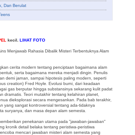
, Dan Berulat
Teens
PEL
kecil.
LIHAT FOTO
Sains Menjawab Rahasia Dibalik Misteri Terbentuknya Alam
an cerita modern tentang penciptaan bagaimana alam
ibentuk, serta bagaimana mereka menjadi dingin. Penulis
an demi jaman, sampai hipotesis paling modern, seperti
us creation) Fred Hoyle. Evolusi bumi, dari keadaan
gai gas berputar hingga substansinya sekarang kulit padat
n dramatis. Teori mutakhir tentang kelahiran planet,
nua dieksplorasi secara mengesankan. Pada bab terakhir,
 yang sangat kontroversial tentang ada-tidaknya
 tata suryanya, dan masa depan alam semesta.
memberikan penekanan utama pada "jawaban-jawaban"
 kronik detail belaka tentang peristiwa-peristiwa
encoba mencari jawaban misteri alam semesta yang