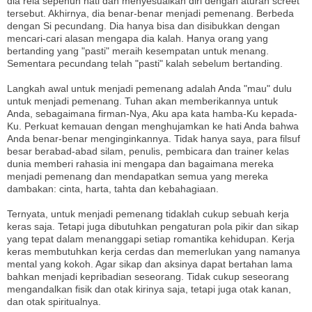
dia rela sepenuh hati dan menyesuaikan diri dengan aturan screet
tersebut. Akhirnya, dia benar-benar menjadi pemenang. Berbeda
dengan Si pecundang. Dia hanya bisa dan disibukkan dengan
mencari-cari alasan mengapa dia kalah. Hanya orang yang
bertanding yang "pasti" meraih kesempatan untuk menang.
Sementara pecundang telah "pasti" kalah sebelum bertanding.
Langkah awal untuk menjadi pemenang adalah Anda "mau" dulu
untuk menjadi pemenang. Tuhan akan memberikannya untuk
Anda, sebagaimana firman-Nya, Aku apa kata hamba-Ku kepada-
Ku. Perkuat kemauan dengan menghujamkan ke hati Anda bahwa
Anda benar-benar menginginkannya. Tidak hanya saya, para filsuf
besar berabad-abad silam, penulis, pembicara dan trainer kelas
dunia memberi rahasia ini mengapa dan bagaimana mereka
menjadi pemenang dan mendapatkan semua yang mereka
dambakan: cinta, harta, tahta dan kebahagiaan.
Ternyata, untuk menjadi pemenang tidaklah cukup sebuah kerja
keras saja. Tetapi juga dibutuhkan pengaturan pola pikir dan sikap
yang tepat dalam menanggapi setiap romantika kehidupan. Kerja
keras membutuhkan kerja cerdas dan memerlukan yang namanya
mental yang kokoh. Agar sikap dan aksinya dapat bertahan lama
bahkan menjadi kepribadian seseorang. Tidak cukup seseorang
mengandalkan fisik dan otak kirinya saja, tetapi juga otak kanan,
dan otak spiritualnya.