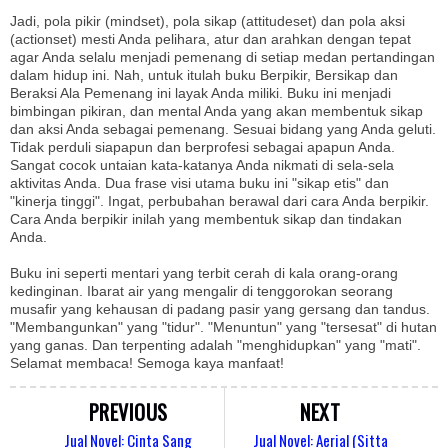
Jadi, pola pikir (mindset), pola sikap (attitudeset) dan pola aksi
(actionset) mesti Anda pelihara, atur dan arahkan dengan tepat
agar Anda selalu menjadi pemenang di setiap medan pertandingan
dalam hidup ini. Nah, untuk itulah buku Berpikir, Bersikap dan
Beraksi Ala Pemenang ini layak Anda miliki. Buku ini menjadi
bimbingan pikiran, dan mental Anda yang akan membentuk sikap
dan aksi Anda sebagai pemenang. Sesuai bidang yang Anda geluti.
Tidak perduli siapapun dan berprofesi sebagai apapun Anda.
Sangat cocok untaian kata-katanya Anda nikmati di sela-sela
aktivitas Anda. Dua frase visi utama buku ini "sikap etis" dan
"kinerja tinggi". Ingat, perbubahan berawal dari cara Anda berpikir.
Cara Anda berpikir inilah yang membentuk sikap dan tindakan
Anda.
Buku ini seperti mentari yang terbit cerah di kala orang-orang
kedinginan. Ibarat air yang mengalir di tenggorokan seorang
musafir yang kehausan di padang pasir yang gersang dan tandus.
"Membangunkan" yang "tidur". "Menuntun" yang "tersesat" di hutan
yang ganas. Dan terpenting adalah "menghidupkan" yang "mati".
Selamat membaca! Semoga kaya manfaat!
PREVIOUS
NEXT
Jual Novel: Cinta Sang
Jual Novel: Aerial (Sitta