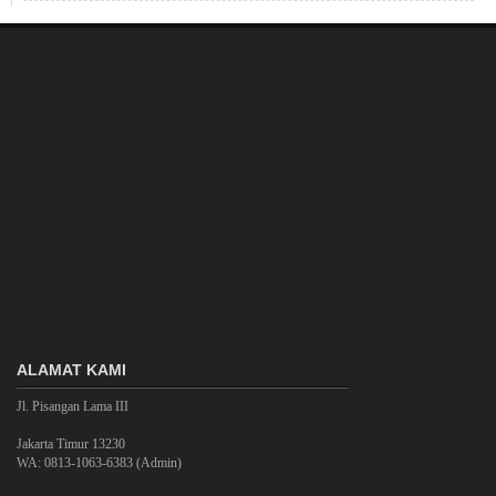
ALAMAT KAMI
Jl. Pisangan Lama III
Jakarta Timur 13230
WA: 0813-1063-6383 (Admin)