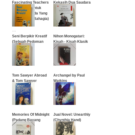
Fascinating Teachers
Kekasih Dua Saudara
(Kiat Membentuk
(S. Mara Gd)
Generasi Muda Yang
Cerdas Dan Bahagia)
…
…
Seni Berpikir Kreatif
Nihon Monogatari:
(Sebuah Pedoman
Kisah - Kisah Klasik
Praktis)
Jepang
…
…
Tom Sawyer Abroad
Archangel by Paul
& Tom Sawyer
Watkins
Detective
…
…
Memories Of Midnight
Jual Novel: Unearthly
(Padang Bayang
(Chynthia Hand)
Kelabu)
…