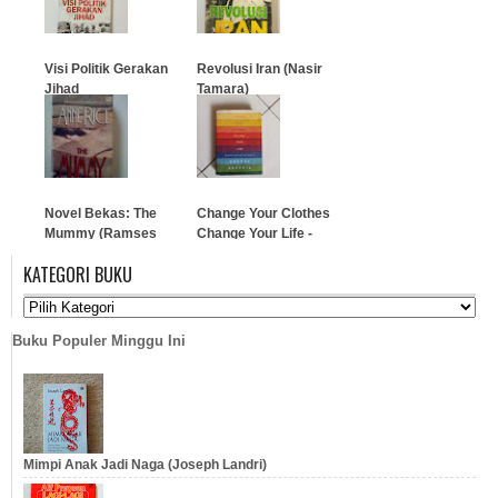
…
Visi Politik Gerakan
Revolusi Iran (Nasir
Jihad
Tamara)
…
…
Novel Bekas: The
Change Your Clothes
Mummy (Ramses
Change Your Life -
yang Terkutuk)
George Brescia
KATEGORI BUKU
…
…
Buku Populer Minggu Ini
Mimpi Anak Jadi Naga (Joseph Landri)