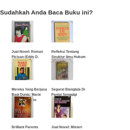
Sudahkah Anda Baca Buku ini?
Jual Novel: Roman
Refleksi Tentang
Picisan (Eddy D.
Struktur Ilmu Hukum
Iskandar)
…
…
Mereka Yang Berjasa
Segurat Bianglala Di
Bagi Dunia: Marie
Pantai Senggigi
Curie (Penemu
Radium)
…
…
Brilliant Parents
Jual Novel: Misteri