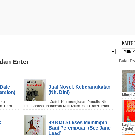
KATEG
 dan Enter
Buku Po
 Dale
Jual Novel: Keberangkatan
ersion)
(Nh. Dini)
Mimpi A
k
99 Kiat Sukses Memimpin
Lagi-La
Bagi Perempuan (See Jane
Again)
Lead)