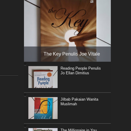
The Key Penulis Joe Vitale
Reading People Penulis
Jo Ellan Dimitius
Jilbab Pakaian Wanita
Muslimah
The Millionaire in You