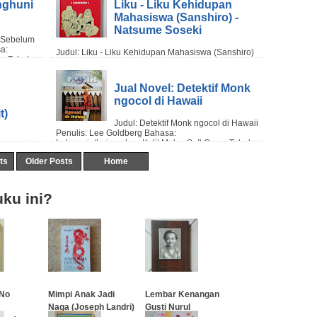
nghuni
Liku - Liku Kehidupan
Mahasiswa (Sanshiro) -
Natsume Soseki
Jual Novel: Detektif Monk
ngocol di Hawaii
t)
ts
Older Posts
Home
ku ini?
 No
Mimpi Anak Jadi
Lembar Kenangan
Naga (Joseph Landri)
Gusti Nurul