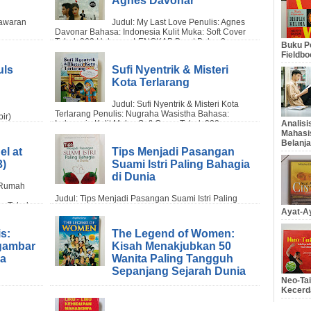
Buku Pe
Fieldbo
uls
Sufi Nyentrik & Misteri
Kota Terlarang
Analis
Mahasi
Belanja
el at
Tips Menjadi Pasangan
3)
Suami Istri Paling Bahagia
di Dunia
Ayat-Ay
s:
The Legend of Women:
gambar
Kisah Menakjubkan 50
la
Wanita Paling Tangguh
Sepanjang Sejarah Dunia
Neo-Tai
Kecerd