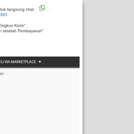
tuk langsung chat
:
6383
Ongkos Kirim"
ri setelah Pembayaran"
ELI VIA MARKETPLACE
asi