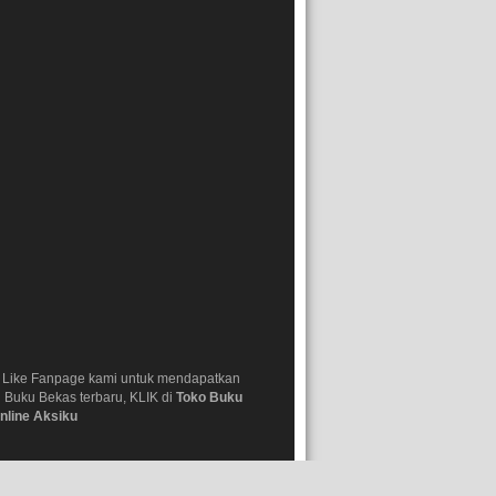
 Like Fanpage kami untuk mendapatkan
i Buku Bekas terbaru, KLIK di
Toko Buku
nline Aksiku
Bekas Jakarta
|
Terpercaya
|
Berlokasi Di Jakarta Timur