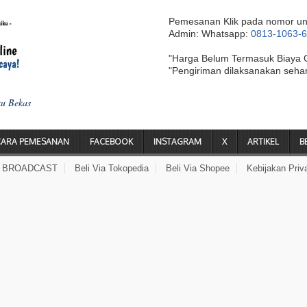
Pemesanan Klik pada nomor un
Admin: Whatsapp:
0813-1063-
"Harga Belum Termasuk Biaya 
"Pengiriman dilaksanakan seha
ku Bekas
CARA PEMESANAN
FACEBOOK
INSTAGRAM
X
ARTIKEL
B
A BROADCAST
Beli Via Tokopedia
Beli Via Shopee
Kebijakan Priv