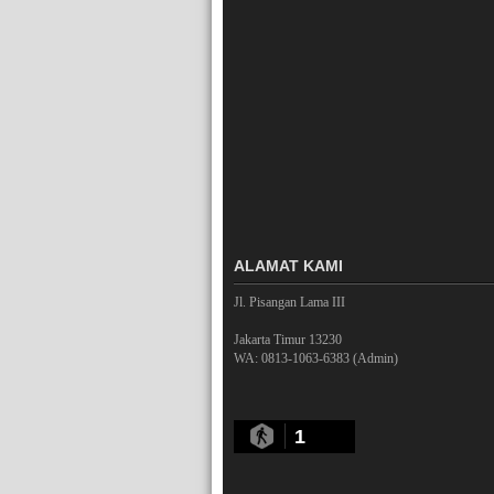
ALAMAT KAMI
Jl. Pisangan Lama III
Jakarta Timur 13230
WA: 0813-1063-6383 (Admin)
1