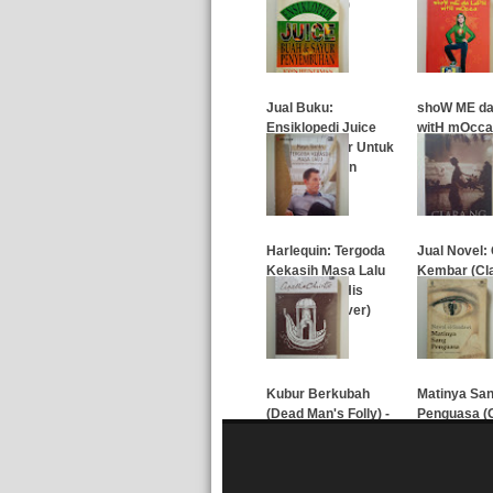
Sang Vampir)
(Sebatang K
…
…
Jual Buku:
shoW ME d
Ensiklopedi Juice
witH mOcca 
Buah & Sayur Untuk
Penyembuhan
…
…
Harlequin: Tergoda
Jual Novel:
Kekasih Masa Lalu
Kembar (Cl
(Enticed By His
Forgotten Lover)
…
…
Kubur Berkubah
Matinya Sa
(Dead Man's Folly) -
Penguasa (
Agatha Christie
by the nile)
…
…