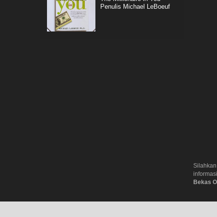
Penulis Michael LeBoeuf
Silahkan
informas
Bekas O
Online
. All Rights Reserved
Aksiku :
Toko Buku 