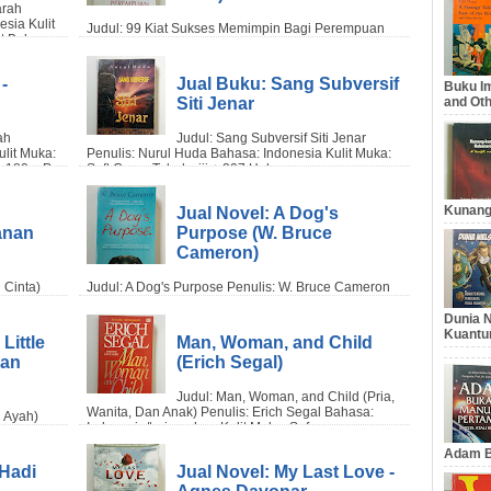
-
Jual Buku: Sang Subversif
Buku Im
Siti Jenar
and Oth
Kunang
Jual Novel: A Dog's
anan
Purpose (W. Bruce
Cameron)
Dunia N
Kuantu
Little
Man, Woman, and Child
gan
(Erich Segal)
Adam B
(Hadi
Jual Novel: My Last Love -
Agnes Davonar