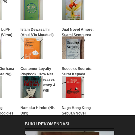
ara)
…
…
a LuPH
Islam Dewasa Ini
Jual Novel Amore:
(Virsa)
(Abul A'la Maududi)
Suami Sempurna
Untuk Tatiana
…
…
 Gerhana
Customer Loyalty
Success Secrets:
ara Ng)
Playbook: How Net
Surat Kepada
Promoter Increases
Matthew
Loyalty, Advocacy &
Financial Growth
…
…
ng
Namaku Hiroko (Nh.
Naga Hong Kong
God dies
Dini)
Sebuah Novel
BUKU REKOMENDASI
…
…