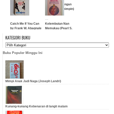
…
Kompetitif dengan
Jaringan Pemimpin)
…
Catch Me If You Can
Kelembutan Nan
by Frank W. Abagnale
Memukau (Pearl S.
Buck)
KATEGORI BUKU
…
…
Buku Populer Minggu Ini
Mimpi Anak Jadi Naga (Joseph Landri)
Kunang-kunang Kebenaran di langit malam