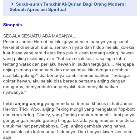
Surah-surah Terakhir Al-Qur'an Bagi Orang Modern:
Sebuah Apresiasi Spiritual
Sinopsis
SEGALA SESUATU ADA MASANYA...
Pesona James Herriot melalui gaya penceritaannya yang sudah
terkenal di seluruh dunia, semakin nyata dan hidup melalui koleksi
luar biasa yang terdiri atas lima puluh kisah tentang anjing, hewan
yang paling dicintainya ini. "Bahkan sejak kecil rasa ingin tahu
tentang watak dan perilaku hewan ini sudah tergugah.... Mengapa
anjing senang menemani dan menyambut kita dengan gembira
saat kita pulang?" dia bertanya sambil menambahkan, "Sebagai
dokter hewan, aku selalu bisa berada bersama anjing dengan
mengurus, menyembuhkan penyakit, dan menyelamatkan
nyawanya."
Inilah
anjing-anjing
yang mendapat tempat khusus di hati James
Herriot: Tricki Woo, anjing Peking mungil yang mengalami flop-bott
dan crackerdog. Clancy, yang "sering muntah-muntah", tapi punya
gonggongan begitu garang hingga tak ada yang mampu mendekat
untuk melihat penyebabnya. Gyp, anjing gembala yang hanya
menyalak satu kali seumur hidupnya. Dan banyak kisah lain tentu
saja.