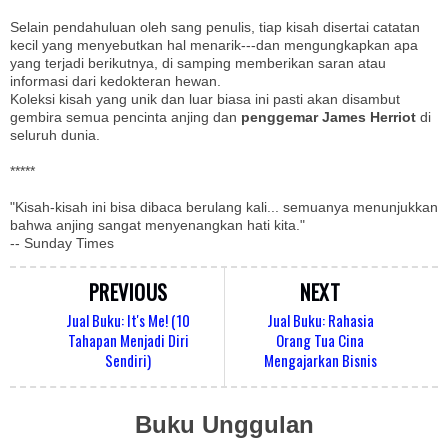
Selain pendahuluan oleh sang penulis, tiap kisah disertai catatan
kecil yang menyebutkan hal menarik---dan mengungkapkan apa
yang terjadi berikutnya, di samping memberikan saran atau
informasi dari kedokteran hewan.
Koleksi kisah yang unik dan luar biasa ini pasti akan disambut
gembira semua pencinta anjing dan
penggemar James Herriot
di
seluruh dunia.
*****
"Kisah-kisah ini bisa dibaca berulang kali... semuanya menunjukkan
bahwa anjing sangat menyenangkan hati kita."
-- Sunday Times
PREVIOUS
NEXT
Jual Buku: It's Me! (10
Jual Buku: Rahasia
Tahapan Menjadi Diri
Orang Tua Cina
Sendiri)
Mengajarkan Bisnis
Buku Unggulan