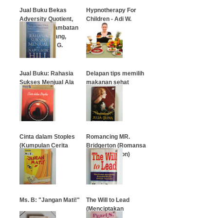
Jual Buku Bekas
Hypnotherapy For
Adversity Quotient,
Children - Adi W.
Mengubah Hambatan
Gunawan
Menjadi Peluang,
Penulis: Paul G.
…
Stoltz, PhD
…
Jual Buku: Rahasia
Delapan tips memilih
Sukses Menjual Ala
makanan sehat
Napoleon Hill
…
…
Cinta dalam Stoples
Romancing MR.
(Kumpulan Cerita
Bridgerton (Romansa
Pendek)
MR. Bridgerton)
…
…
Ms. B: "Jangan Mati!"
The Will to Lead
(Menciptakan
Keunggulan