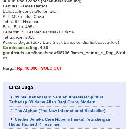
Judul: Dog Stories (Kisah-Kisah Anjing)
Penulis: James Herriot
Bahasa: Indonesia/terjemahan
Kulit Muka: Soft Cover
Tebal: 624 Halaman
Berat Buku: 495 g
Penerbit: PT Gramedia Pustaka Utama
Tahun: April 2010
Kondisi: Bagus (Buku Baru Stock Lama/Kondisi fisik sesuai foto)
Goodreads rating
: 4.36
goodreads.com/book/show/38736.James_Herriot_s_Dog_Stori
es
Harga:
Rp. 40.000,- SOLD OUT
Lihat Juga
99 Sisi Kebenaran: Sebuah Apresiasi Spiritual
Terhadap 99 Nama Allah Bagi Orang Modern
The Afghan (The New International Bestseller)
Cerdas Jenaka Cara Nobelis Fisika: Petualangan
Hidup Richard P. Feynman