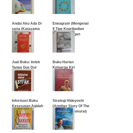
Andai Aku Ada Di
Eneagram (Mengenal
sana (Katayama
9 Tipe Kepribadian
Kyoichi)
Manusia dengan
Lebih Asyik)
…
…
Jual Buku: Imlek
Buku Harian
Tanpa Gus Dur
Keluarga Kiri
…
…
Informasi Buku
Strategi Hideyoshi
Kesesatan Aqidah
(Another Story Of The
Syi'ah
Swordless Samurai)
…
…