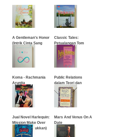
A Gentleman's Honor
Classic Tales:
(Intrik Cinta Sang
Petualangan Tom
Mata-Mata)
Sawyer
…
…
Koma - Rachmania
Public Relations
Arunita
dalam Teori dan
Praktek
…
…
Jual Novel Harlequin:
Mars And Venus On A
Mission Make Over
Date
(Yang Tertaklukkan)
…