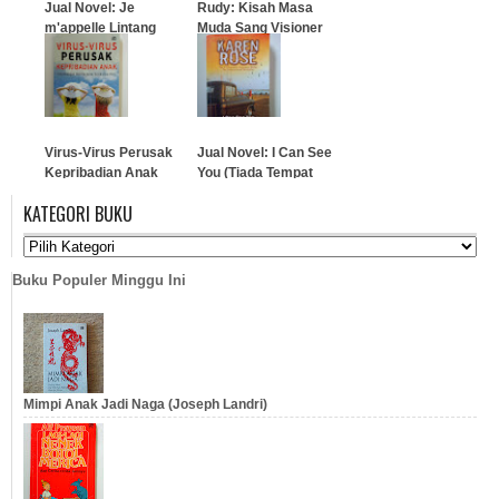
Jual Novel: Je
Rudy: Kisah Masa
m'appelle Lintang
Muda Sang Visioner
(Ollie)
…
…
Virus-Virus Perusak
Jual Novel: I Can See
Kepribadian Anak
You (Tiada Tempat
Sembunyi)
KATEGORI BUKU
…
…
Buku Populer Minggu Ini
Mimpi Anak Jadi Naga (Joseph Landri)