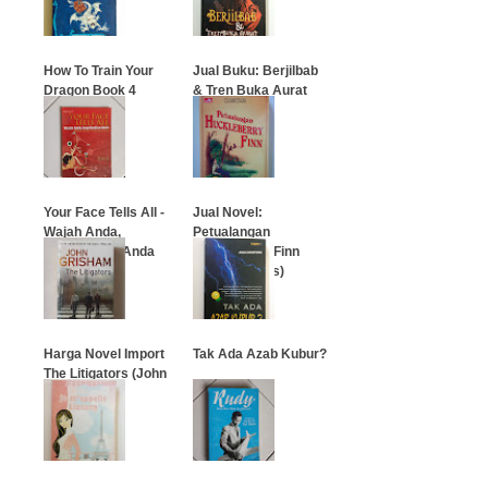
…
How To Train Your
Jual Buku: Berjilbab
Dragon Book 4
& Tren Buka Aurat
…
…
Your Face Tells All -
Jual Novel:
Wajah Anda,
Petualangan
Kepribadian Anda
Huckleberry Finn
(Classic Tales)
…
…
Harga Novel Import
Tak Ada Azab Kubur?
The Litigators (John
Grisham)
…
…