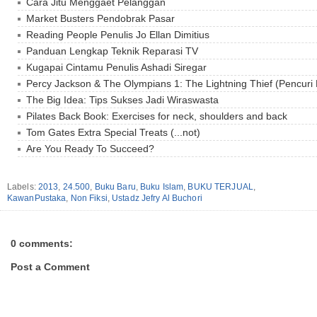
Cara Jitu Menggaet Pelanggan
Market Busters Pendobrak Pasar
Reading People Penulis Jo Ellan Dimitius
Panduan Lengkap Teknik Reparasi TV
Kugapai Cintamu Penulis Ashadi Siregar
Percy Jackson & The Olympians 1: The Lightning Thief (Pencuri P
The Big Idea: Tips Sukses Jadi Wiraswasta
Pilates Back Book: Exercises for neck, shoulders and back
Tom Gates Extra Special Treats (...not)
Are You Ready To Succeed?
Labels:
2013
,
24.500
,
Buku Baru
,
Buku Islam
,
BUKU TERJUAL
,
KawanPustaka
,
Non Fiksi
,
Ustadz Jefry Al Buchori
0 comments:
Post a Comment