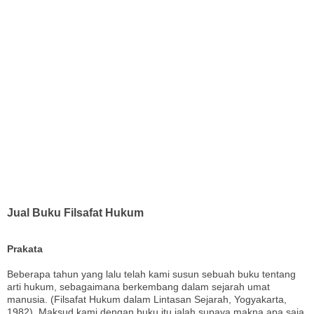
Jual Buku Filsafat Hukum
Prakata
Beberapa tahun yang lalu telah kami susun sebuah buku tentang
arti hukum, sebagaimana berkembang dalam sejarah umat
manusia. (Filsafat Hukum dalam Lintasan Sejarah, Yogyakarta,
1982). Maksud kami dengan buku itu ialah supaya makna apa saja