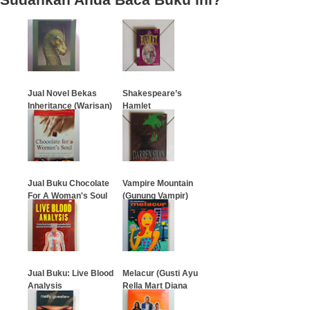
Jual Novel Bekas
Shakespeare’s
Inheritance (Warisan)
Hamlet
- Eragon 4
…
…
Jual Buku Chocolate
Vampire Mountain
For A Woman's Soul
(Gunung Vampir)
Darren Shan
…
…
Jual Buku: Live Blood
Melacur (Gusti Ayu
Analysis
Rella Mart Diana
Dewi)