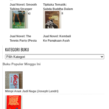
Jual Novel: Smooth
Tipitaka Tematik:
Talking Stranger
Sabda Buddha Dalam
(Kejutan Cinta)
Kitab Suci Pali
…
…
Jual Novel: The
Jual Novel: Kembali
Tennis Party (Pesta
Ke Pangkuan Ayah
Tenis)
(Selasih)
KATEGORI BUKU
…
…
Buku Populer Minggu Ini
Mimpi Anak Jadi Naga (Joseph Landri)