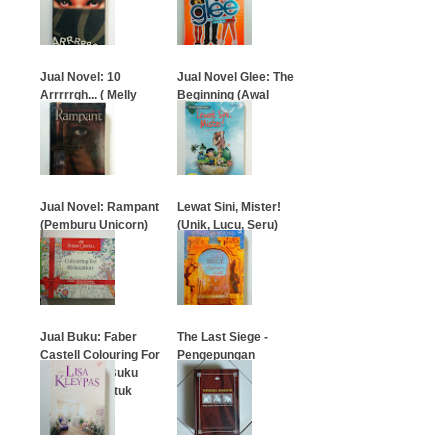
…
…
Jual Novel: 10
Jual Novel Glee: The
Arrrrrgh... ( Melly
Beginning (Awal
Goeslaw )
Mula)
…
…
Jual Novel: Rampant
Lewat Sini, Mister!
(Pemburu Unicorn)
(Unik, Lucu, Seru)
…
…
Jual Buku: Faber
The Last Siege -
Castell Colouring For
Pengepungan
Relaxation (Buku
Mewarnai Untuk
…
Dewasa)
…