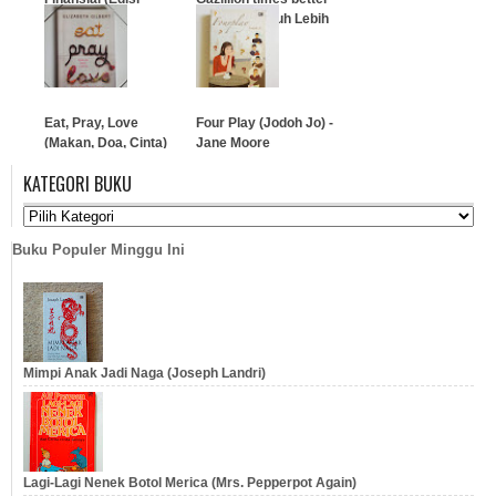
Revisi)
(Hidupmu Jauh Lebih
Baik)
…
…
Eat, Pray, Love
Four Play (Jodoh Jo) -
(Makan, Doa, Cinta)
Jane Moore
KATEGORI BUKU
…
…
Buku Populer Minggu Ini
Mimpi Anak Jadi Naga (Joseph Landri)
Lagi-Lagi Nenek Botol Merica (Mrs. Pepperpot Again)