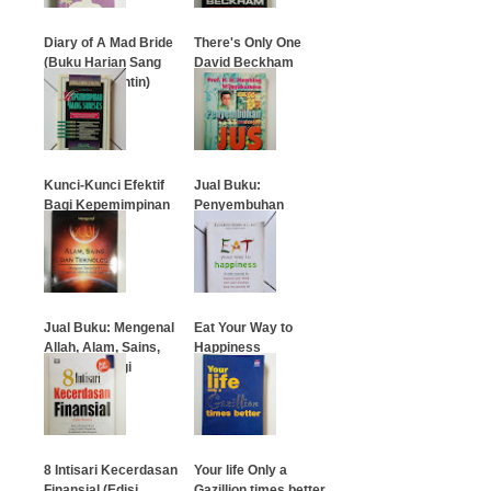
Diary of A Mad Bride
There's Only One
(Buku Harian Sang
David Beckham
Calon Pengantin)
…
…
Kunci-Kunci Efektif
Jual Buku:
Bagi Kepemimpinan
Penyembuhan
Yang Sukses
dengan Jus
…
…
Jual Buku: Mengenal
Eat Your Way to
Allah, Alam, Sains,
Happiness
Dan Teknologi
…
…
8 Intisari Kecerdasan
Your life Only a
Finansial (Edisi
Gazillion times better