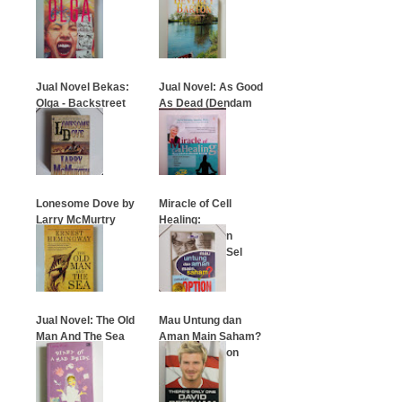
Jual Novel Bekas:
Jual Novel: As Good
Olga - Backstreet
As Dead (Dendam
Terkhianati)
…
…
Lonesome Dove by
Miracle of Cell
Larry McMurtry
Healing:
Penyembuhan
Berawal dari Sel
…
…
Jual Novel: The Old
Mau Untung dan
Man And The Sea
Aman Main Saham?
Pakailah Option
…
…