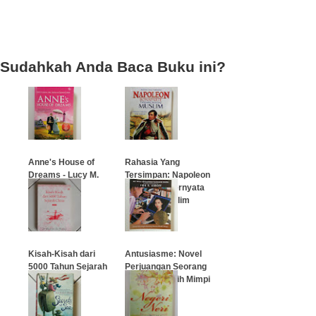
Sudahkah Anda Baca Buku ini?
Anne's House of
Rahasia Yang
Dreams - Lucy M.
Tersimpan: Napoleon
Montgomery
Bonaparte Ternyata
Seorang Muslim
…
…
Kisah-Kisah dari
Antusiasme: Novel
5000 Tahun Sejarah
Perjuangan Seorang
China Jilid 1
Penulis Meraih Mimpi
…
…