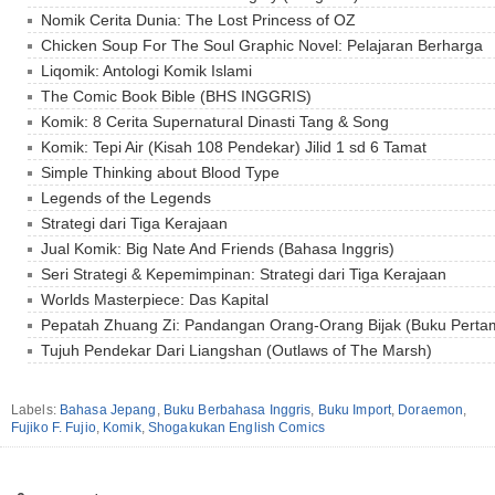
Nomik Cerita Dunia: The Lost Princess of OZ
Chicken Soup For The Soul Graphic Novel: Pelajaran Berharga
Liqomik: Antologi Komik Islami
The Comic Book Bible (BHS INGGRIS)
Komik: 8 Cerita Supernatural Dinasti Tang & Song
Komik: Tepi Air (Kisah 108 Pendekar) Jilid 1 sd 6 Tamat
Simple Thinking about Blood Type
Legends of the Legends
Strategi dari Tiga Kerajaan
Jual Komik: Big Nate And Friends (Bahasa Inggris)
Seri Strategi & Kepemimpinan: Strategi dari Tiga Kerajaan
Worlds Masterpiece: Das Kapital
Pepatah Zhuang Zi: Pandangan Orang-Orang Bijak (Buku Perta
Tujuh Pendekar Dari Liangshan (Outlaws of The Marsh)
Labels:
Bahasa Jepang
,
Buku Berbahasa Inggris
,
Buku Import
,
Doraemon
,
Fujiko F. Fujio
,
Komik
,
Shogakukan English Comics