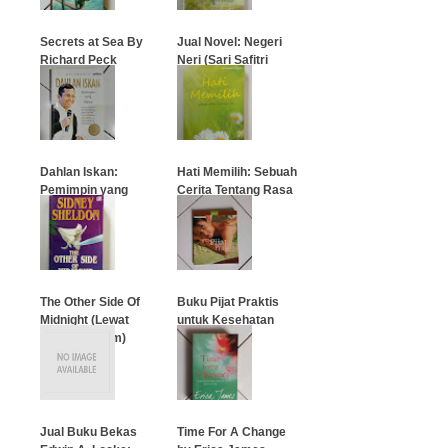
Secrets at Sea By
Jual Novel: Negeri
Richard Peck
Neri (Sari Safitri
Mohan)
…
…
Dahlan Iskan:
Hati Memilih: Sebuah
Pemimpin yang
Cerita Tentang Rasa
Happy
…
…
The Other Side Of
Buku Pijat Praktis
Midnight (Lewat
untuk Kesehatan
Tengah Malam)
…
…
Jual Buku Bekas
Time For A Change