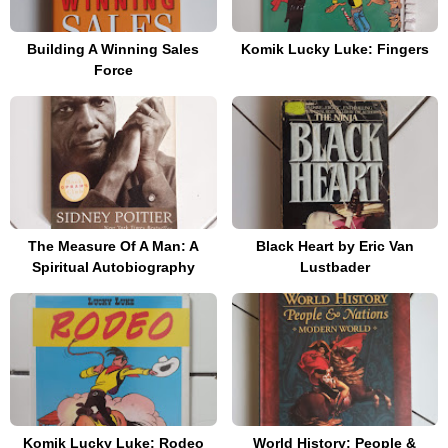
Building A Winning Sales
Komik Lucky Luke: Fingers
Force
The Measure Of A Man: A
Black Heart by Eric Van
Spiritual Autobiography
Lustbader
Komik Lucky Luke: Rodeo
World History: People &