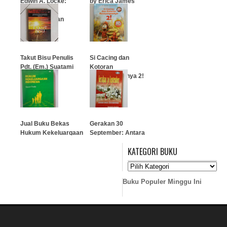
Edwin A. Locke:
by Erica James
Esensi
Kepemimpinan
…
…
Takut Bisu Penulis
Si Cacing dan
Pdt. (Em.) Suatami
Kotoran
Sutedja
Kesayangannya 2!
…
…
Jual Buku Bekas
Gerakan 30
Hukum Kekeluargaan
September: Antara
Indonesia
Fakta dan Rekayasa
KATEGORI BUKU
…
…
Buku Populer Minggu Ini