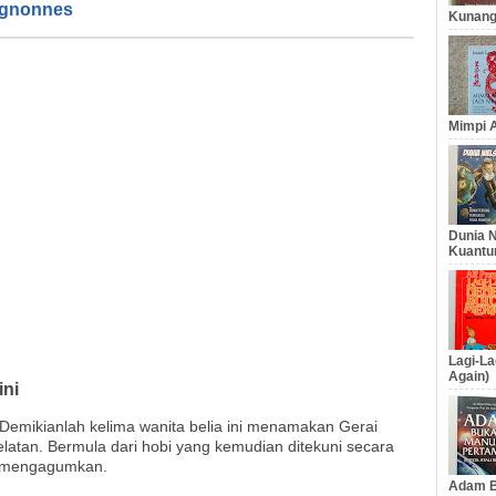
ignonnes
Kunang
Mimpi A
Dunia N
Kuantu
Lagi-La
Again)
ini
 Demikianlah kelima wanita belia ini menamakan Gerai
atan. Bermula dari hobi yang kemudian ditekuni secara
g mengagumkan.
Adam B