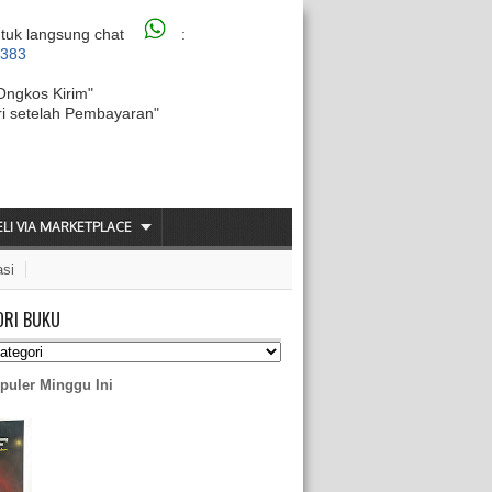
tuk langsung chat
:
6383
Ongkos Kirim"
ri setelah Pembayaran"
ELI VIA MARKETPLACE
asi
ORI BUKU
puler Minggu Ini