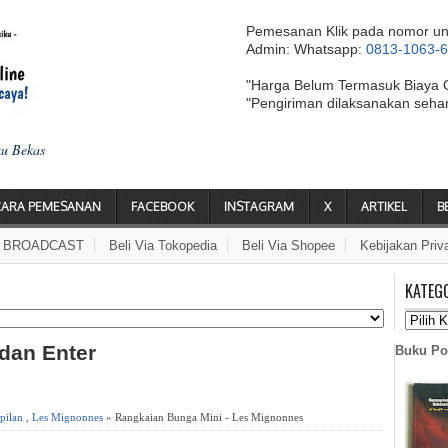
Pemesanan Klik pada nomor un
Admin: Whatsapp:
0813-1063-
"Harga Belum Termasuk Biaya 
"Pengiriman dilaksanakan seha
ku Bekas
CARA PEMESANAN
FACEBOOK
INSTAGRAM
X
ARTIKEL
B
A BROADCAST
Beli Via Tokopedia
Beli Via Shopee
Kebijakan Priv
KATEG
 dan Enter
Buku Po
pilan
,
Les Mignonnes
» Rangkaian Bunga Mini - Les Mignonnes