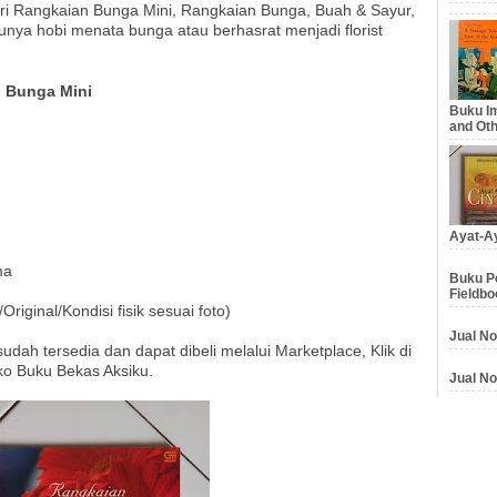
ari Rangkaian Bunga Mini, Rangkaian Bunga, Buah & Sayur,
nya hobi menata bunga atau berhasrat menjadi florist
n Bunga Mini
Buku Im
and Oth
Ayat-Ay
ma
Buku Pe
Fieldbo
ginal/Kondisi fisik sesuai foto)
Jual No
udah tersedia dan dapat dibeli melalui Marketplace, Klik di
ko Buku Bekas Aksiku.
Jual No