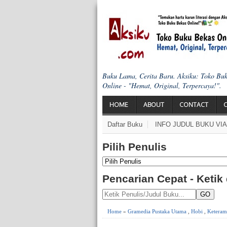
Buku Lama, Cerita Baru. Aksiku: Toko Bu
Online - "Hemat, Original, Terpercaya!".
HOME
ABOUT
CONTACT
Daftar Buku
INFO JUDUL BUKU VI
Pilih Penulis
Pencarian Cepat - Ketik
GO
Home
»
Gramedia Pustaka Utama
,
Hobi
,
Keteram