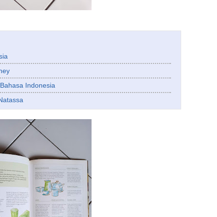
sia
ney
- Bahasa Indonesia
 Natassa