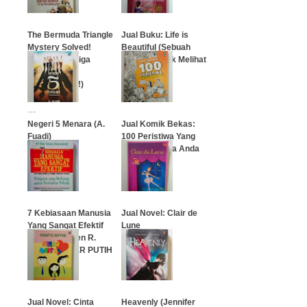
…
The Bermuda Triangle
Jual Buku: Life is
Mystery Solved!
Beautiful (Sebuah
(Misteri Segitiga
Jendela untuk Melihat
Bermuda
Dunia)
Terpecahkan!)
…
…
Negeri 5 Menara (A.
Jual Komik Bekas:
Fuadi)
100 Peristiwa Yang
Bisa Menimpa Anda
…
…
7 Kebiasaan Manusia
Jual Novel: Clair de
Yang Sangat Efektif
Lune
Karya Stephen R.
Covey, COVER PUTIH
…
…
Jual Novel: Cinta
Heavenly (Jennifer