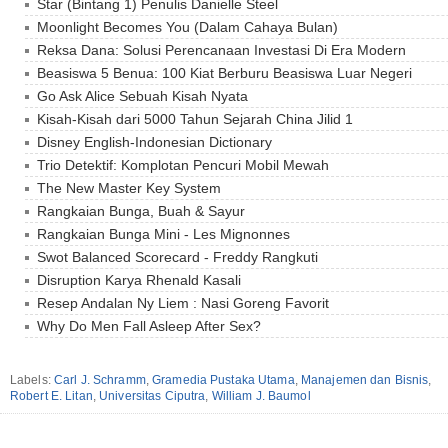
Star (Bintang 1) Penulis Danielle Steel
Moonlight Becomes You (Dalam Cahaya Bulan)
Reksa Dana: Solusi Perencanaan Investasi Di Era Modern
Beasiswa 5 Benua: 100 Kiat Berburu Beasiswa Luar Negeri
Go Ask Alice Sebuah Kisah Nyata
Kisah-Kisah dari 5000 Tahun Sejarah China Jilid 1
Disney English-Indonesian Dictionary
Trio Detektif: Komplotan Pencuri Mobil Mewah
The New Master Key System
Rangkaian Bunga, Buah & Sayur
Rangkaian Bunga Mini - Les Mignonnes
Swot Balanced Scorecard - Freddy Rangkuti
Disruption Karya Rhenald Kasali
Resep Andalan Ny Liem : Nasi Goreng Favorit
Why Do Men Fall Asleep After Sex?
Labels:
Carl J. Schramm
,
Gramedia Pustaka Utama
,
Manajemen dan Bisnis
,
Robert E. Litan
,
Universitas Ciputra
,
William J. Baumol