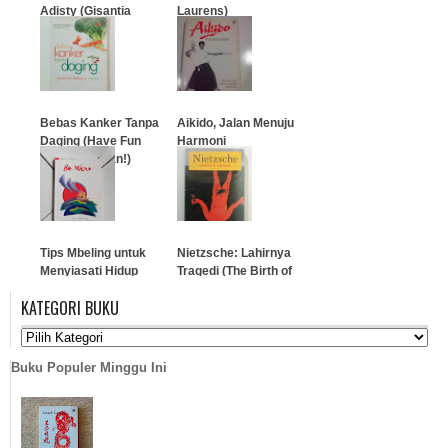
Adisty (Gisantia
Laurens)
Bestari)
…
…
Bebas Kanker Tanpa
Aikido, Jalan Menuju
Daging (Have Fun
Harmoni
Being A Vegan!)
…
…
Tips Mbeling untuk
Nietzsche: Lahirnya
Menyiasati Hidup
Tragedi (The Birth of
Tragedy)
KATEGORI BUKU
…
…
Buku Populer Minggu Ini