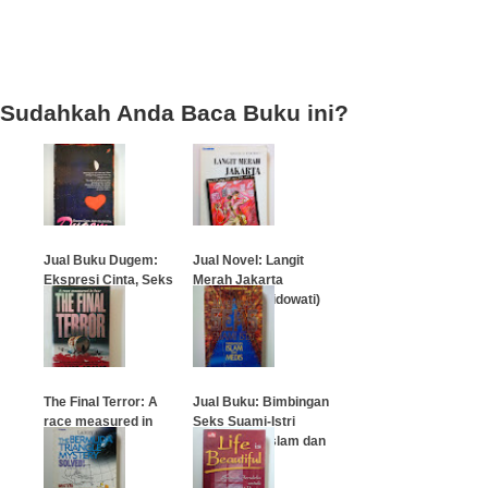
Sudahkah Anda Baca Buku ini?
Jual Buku Dugem:
Jual Novel: Langit
Ekspresi Cinta, Seks
Merah Jakarta
dan Jati Diri
(Anggie D. Widowati)
…
…
The Final Terror: A
Jual Buku: Bimbingan
race measured in
Seks Suami-Istri
fear
Pandangan Islam dan
Medis
…