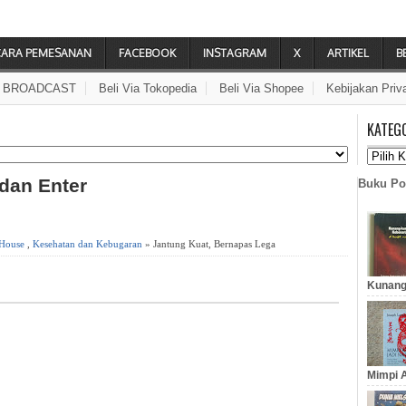
CARA PEMESANAN
FACEBOOK
INSTAGRAM
X
ARTIKEL
B
A BROADCAST
Beli Via Tokopedia
Beli Via Shopee
Kebijakan Priv
KATEG
 dan Enter
Buku Po
 House
,
Kesehatan dan Kebugaran
» Jantung Kuat, Bernapas Lega
Kunang
Mimpi A