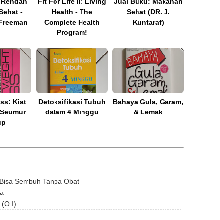
l Rendah
Fit For Life II: Living
Jual Buku: Makanan
Sehat -
Health - The
Sehat (DR. J.
Freeman
Complete Health
Kuntaraf)
Program!
ss: Kiat
Detoksifikasi Tubuh
Bahaya Gula, Garam,
 Seumur
dalam 4 Minggu
& Lemak
up
 Bisa Sembuh Tanpa Obat
ja
(O.I)