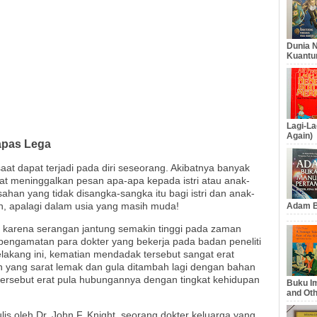
Dunia N
Kuantu
Lagi-La
Again)
apas Lega
at dapat terjadi pada diri seseorang. Akibatnya banyak
at meninggalkan pesan apa-apa kepada istri atau anak-
han yang tidak disangka-sangka itu bagi istri dan anak-
an, apalagi dalam usia yang masih muda!
Adam B
arena serangan jantung semakin tinggi pada zaman
 pengamatan para dokter yang bekerja pada badan peneliti
akang ini, kematian mendadak tersebut sangat erat
 yang sarat lemak dan gula ditambah lagi dengan bahan
tersebut erat pula hubungannya dengan tingkat kehidupan
Buku Im
and Oth
lis oleh Dr. John F. Knight, seorang dokter keluarga yang