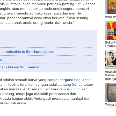
levisi Australia, akan memberi petunjuk penting untuk dapat
mungkin, atau memudahkan anda untuk segera mencari
yang telah menulis 20 buku kesehatan dan memiliki
Ayat-Ay
ari penghasilannya disalurkan berkata,"Saya senang
sehatan anak-anak, orang muda, dan lansia."
Buku Pe
Fieldbo
 Introduction to the classic poses
ha
ehat - Mason W. Freeman
Analis
Mahasi
Belanja
adalah sebuah karya yang sangat berguna bagi anda.
 ini telah diterbitkan dengan judul
Jantung Sehat
, tetapi
a akan merasa lebih senang lagi karena buku ini bukan
antung, tetapi juga masalah pernapasan dan
 pada bagian akhir. Anda pasti mendapat manfaat dari
di seluruh dunia.
Twivort