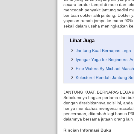
secara teratur tampil di radio dan te
mencegah penyakit jantung sedini 
bantuan dokter ahli jantung. Dokter 
yayasan rumah jompo ke mana 90% d
sekali dalam usaha meningkatkan ke
Lihat Juga
Jantung Kuat Bernapas Lega
Iyengar Yoga for Beginners: An
Fine Waters By Michael Masc
Kolesterol Rendah Jantung S
JANTUNG KUAT, BERNAPAS LEGA ini 
Sebelumnya bagian pertama dari buku
dengan diterbitkannya edisi ini, and
hanya membahas mengenai masalah j
pencernaan, ditambah lagi bonus P3K
dalamnya bersama jutaan orang lain 
Rincian Informasi Buku