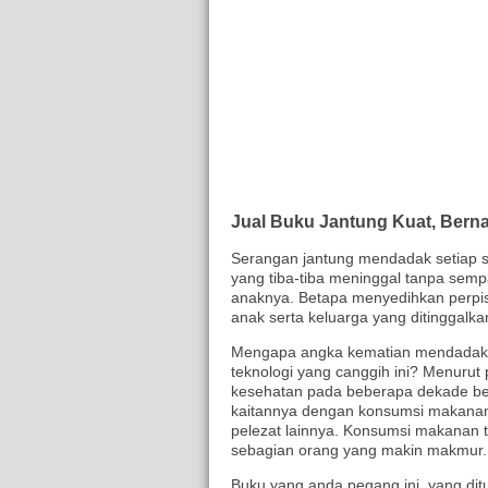
Jual Buku Jantung Kuat, Bern
Serangan jantung mendadak setiap sa
yang tiba-tiba meninggal tanpa semp
anaknya. Betapa menyedihkan perpisa
anak serta keluarga yang ditinggalk
Mengapa angka kematian mendadak k
teknologi yang canggih ini? Menurut
kesehatan pada beberapa dekade bel
kaitannya dengan konsumsi makanan
pelezat lainnya. Konsumsi makanan 
sebagian orang yang makin makmur.
Buku yang anda pegang ini, yang ditu