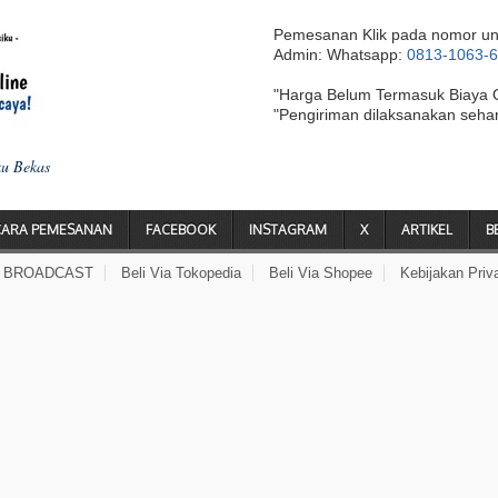
Pemesanan Klik pada nomor un
Admin: Whatsapp:
0813-1063-
"Harga Belum Termasuk Biaya 
"Pengiriman dilaksanakan seha
ku Bekas
CARA PEMESANAN
FACEBOOK
INSTAGRAM
X
ARTIKEL
B
A BROADCAST
Beli Via Tokopedia
Beli Via Shopee
Kebijakan Priv