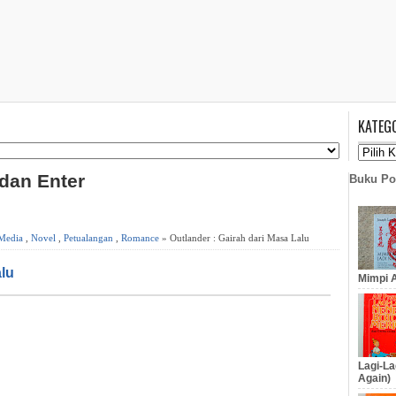
KATEG
 dan Enter
Buku Po
Media
,
Novel
,
Petualangan
,
Romance
» Outlander : Gairah dari Masa Lalu
alu
Mimpi A
Lagi-La
Again)