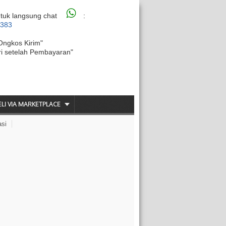
tuk langsung chat
:
6383
Ongkos Kirim"
ri setelah Pembayaran"
ELI VIA MARKETPLACE
asi