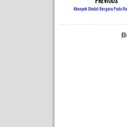
PREVIOUS
Khusyuk Sholat Berguru Pada Ra
B