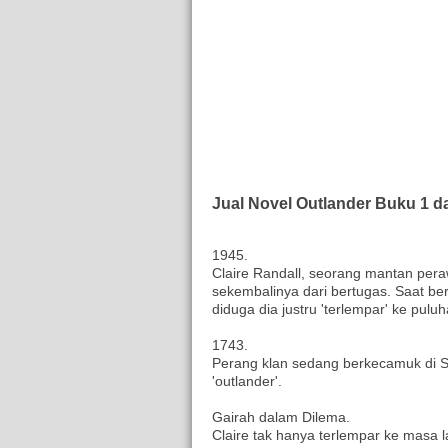
Jual Novel Outlander Buku 1 d
1945.
Claire Randall, seorang mantan per
sekembalinya dari bertugas. Saat berj
diduga dia justru 'terlempar' ke puluh
1743.
Perang klan sedang berkecamuk di S
'outlander'.
Gairah dalam Dilema.
Claire tak hanya terlempar ke masa la