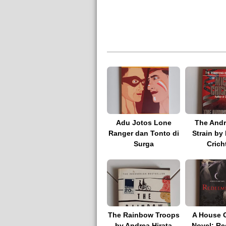
Adu Jotos Lone
The And
Ranger dan Tonto di
Strain by
Surga
Crich
The Rainbow Troops
A House O
by Andrea Hirata
Novel: R