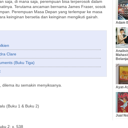
an saja, di mana saja, perempuan bisa terperosok dalam
atinya. Terutama ancaman bernama James Fraser, sosok
 tampan. Perempuan Masa Depan yang terlempar ke masa
tara keinginan bersetia dan keinginan mengikuti gairah.
Adam B
lkien
Analis
dra Clare
Mahasi
Belanja
ruments (Buku Tiga)
t
, dilema itu semakin menyiksanya.
Ayat-Ay
alu (Buku 1 & Buku 2)
Jual No
uku 2: x, 538