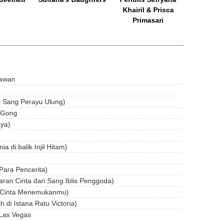
Khairil & Prisca
Primasari
nawan
i Sang Perayu Ulung)
a Gong
aya)
a di balik Injil Hitam)
Para Pencerita)
ran Cinta dari Sang Iblis Penggoda)
an Cinta Menemukanmu)
 di Istana Ratu Victoria)
 Las Vegas