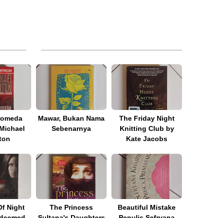
romeda
Mawar, Bukan Nama
The Friday Night
 Michael
Sebenarnya
Knitting Club by
ton
Kate Jacobs
f Night
The Princess
Beautiful Mistake
edeemed
Sultana's Daughters
Penulis Sefryana