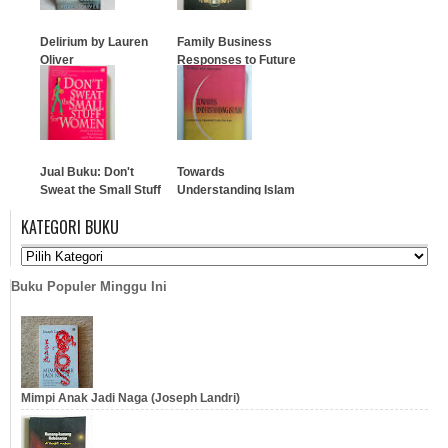
…
Delirium by Lauren
Family Business
Oliver
Responses to Future
Competition
…
…
Jual Buku: Don't
Towards
Sweat the Small Stuff
Understanding Islam
for Women
(Menudju Pengertian
KATEGORI BUKU
Islam)
…
…
Buku Populer Minggu Ini
Mimpi Anak Jadi Naga (Joseph Landri)