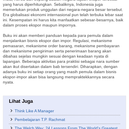
yang harus diperhitungkan. Sebaliknya, Indonesia juga
memerlukan produk unggulan dari negara-negara besar tersebut.
Era globalisasi ekonomi internasional pun telah terbuka lebar saat
ini. Kesempatan ini harus kita manfaatkan sebesar-besarnya, baik
dalam proses ekspor maupun impornya.
Buku ini akan memberi panduan kepada para pemula dalam
menjalankan bisnis ekspor dan impor. Regulasi, mekanisme
pemasaran, mekanisme order barang, mekanisme pembayaran
dan mekanisme pengiriman serta penerimaan barang akan
dibahas sejelas mungkin sesuai dengan keadaan nyata di
lapangan. Beberapa aktivitas para praktisi sebagai nara sumber
akan ikut disertakan dalam bab tersendiri. Diharapkan, dengan
adanya buku ini setiap orang yang masih pemula dalam bisnis
ekspor-impor akan bisa langsung mempraktekkannya secara
nyata.
Lihat Juga
Think Like A Manager
Pembelajaran T.P. Rachmat
The Welch Way: 24 Lessons From The World's Greatest