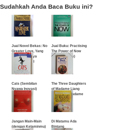
Sudahkah Anda Baca Buku ini?
Jual Novel Bekas: No
Jual Buku: Practising
Greater Love, Yang
The Power of Now
Terkasih Karya
(Eckhart Tolle)
Danielle Steel
…
…
Cats (Sembilan
The Three Daughters
Nyawa Inovasi)
of Madame Liang
(Tiga Putri Madame
Liang)
…
…
Jangan Main-Main
Di Matamu Ada
(dengan Kelaminmu)
Bintang