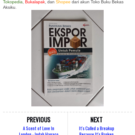
Tokopedia
,
Bukalapak
, dan
Shopee
dari akun Toko Buku Bekas
Aksiku.
PREVIOUS
NEXT
A Scent of Love In
It's Called a Breakup
London - Indah Hanaco
Because It's Broken