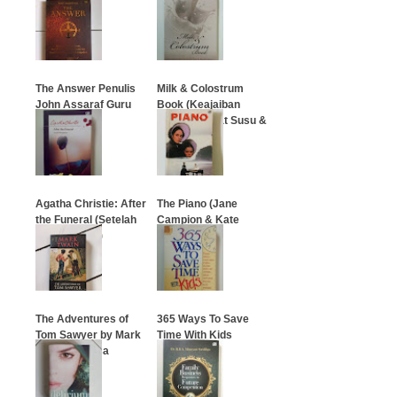
…
…
The Answer Penulis
Milk & Colostrum
John Assaraf Guru
Book (Keajaiban
The Secret
Serta Manfaat Susu &
Kolostrum)
…
…
Agatha Christie: After
The Piano (Jane
the Funeral (Setelah
Campion & Kate
Pemakaman)
Pullinger)
…
…
The Adventures of
365 Ways To Save
Tom Sawyer by Mark
Time With Kids
Twain (Bahasa
Inggris)
…