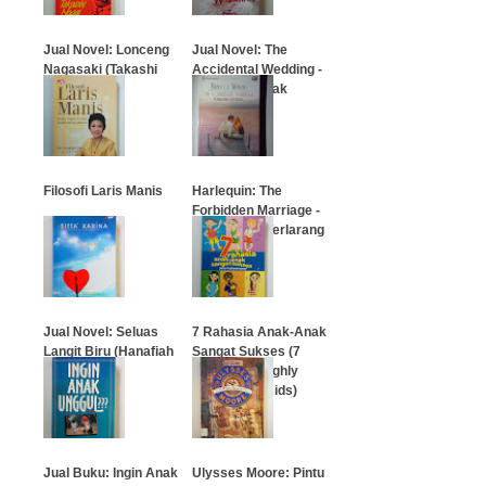
…
Jual Novel: Lonceng
Jual Novel: The
Nagasaki (Takashi
Accidental Wedding -
Nagai)
Pernikahan Tak
Dinyana
…
…
Filosofi Laris Manis
Harlequin: The
Forbidden Marriage -
Pernikahan Terlarang
…
…
Jual Novel: Seluas
7 Rahasia Anak-Anak
Langit Biru (Hanafiah
Sangat Sukses (7
#5)
Secrets of Highly
Successful Kids)
…
…
Jual Buku: Ingin Anak
Ulysses Moore: Pintu