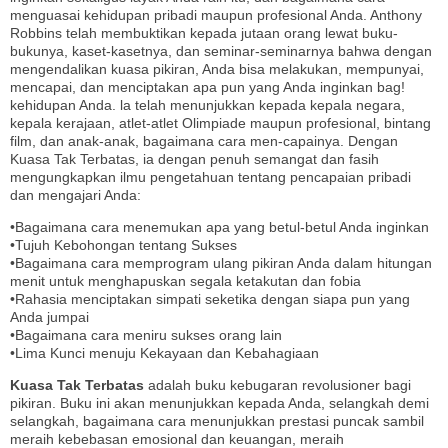
menguasai kehidupan pribadi maupun profesional Anda. Anthony
Robbins telah membuktikan kepada jutaan orang lewat buku-
bukunya, kaset-kasetnya, dan seminar-seminarnya bahwa dengan
mengendalikan kuasa pikiran, Anda bisa melakukan, mempunyai,
mencapai, dan menciptakan apa pun yang Anda inginkan bag!
kehidupan Anda. la telah menunjukkan kepada kepala negara,
kepala kerajaan, atlet-atlet Olimpiade maupun profesional, bintang
film, dan anak-anak, bagaimana cara men-capainya. Dengan
Kuasa Tak Terbatas, ia dengan penuh semangat dan fasih
mengungkapkan ilmu pengetahuan tentang pencapaian pribadi
dan mengajari Anda:
•Bagaimana cara menemukan apa yang betul-betul Anda inginkan
•Tujuh Kebohongan tentang Sukses
•Bagaimana cara memprogram ulang pikiran Anda dalam hitungan
menit untuk menghapuskan segala ketakutan dan fobia
•Rahasia menciptakan simpati seketika dengan siapa pun yang
Anda jumpai
•Bagaimana cara meniru sukses orang lain
•Lima Kunci menuju Kekayaan dan Kebahagiaan
Kuasa Tak Terbatas
adalah buku kebugaran revolusioner bagi
pikiran. Buku ini akan menunjukkan kepada Anda, selangkah demi
selangkah, bagaimana cara menunjukkan prestasi puncak sambil
meraih kebebasan emosional dan keuangan, meraih