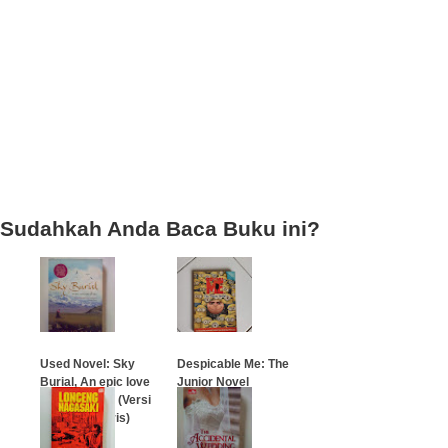
Sudahkah Anda Baca Buku ini?
Used Novel: Sky
Despicable Me: The
Burial, An epic love
Junior Novel
story of Tibet (Versi
Bahasa Inggris)
…