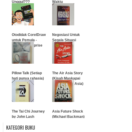
Unggul???
Waktu
…
…
Otodidak CorelDraw
Negosiasi Untuk
untuk Pemula -
Segala Situasi
Jubilee Enterprise
…
…
Pillow Talk (Setiap
The Air Asia Story
hati punya rahasia)
(Kisah Maskapai
Tersukses di Asia)
…
…
The Tai Chi Journey
Asia Future Shock
by John Lash
(Michael Backman)
KATEGORI BUKU
…
…