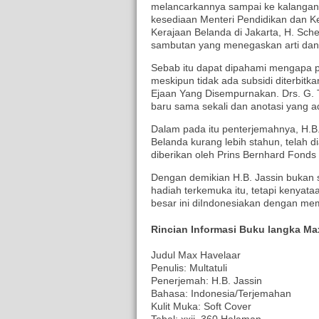
melancarkannya sampai ke kalangan 
kesediaan Menteri Pendidikan dan K
Kerajaan Belanda di Jakarta, H. Sch
sambutan yang menegaskan arti dan ni
Sebab itu dapat dipahami mengapa pe
meskipun tidak ada subsidi diterbitk
Ejaan Yang Disempurnakan. Drs. G.
baru sama sekali dan anotasi yang ad
Dalam pada itu penterjemahnya, H.B
Belanda kurang lebih stahun, telah d
diberikan oleh Prins Bernhard Fonds
Dengan demikian H.B. Jassin bukan 
hadiah terkemuka itu, tetapi kenyat
besar ini diIndonesiakan dengan mem
Rincian Informasi Buku langka Ma
Judul Max Havelaar
Penulis: Multatuli
Penerjemah: H.B. Jassin
Bahasa: Indonesia/Terjemahan
Kulit Muka: Soft Cover