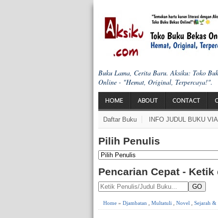
Buku Lama, Cerita Baru. Aksiku: Toko Bu
Online - "Hemat, Original, Terpercaya!".
HOME
ABOUT
CONTACT
Daftar Buku
INFO JUDUL BUKU VI
Pilih Penulis
Pencarian Cepat - Ketik
GO
Home
»
Djambatan
,
Multatuli
,
Novel
,
Sejarah & 