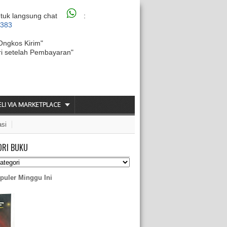
tuk langsung chat
:
6383
Ongkos Kirim"
ri setelah Pembayaran"
ELI VIA MARKETPLACE
asi
ORI BUKU
puler Minggu Ini