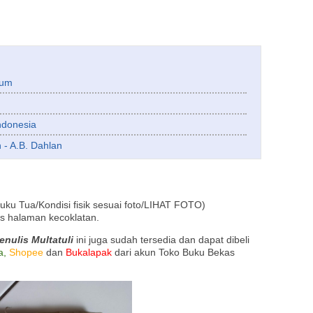
lum
ndonesia
 - A.B. Dahlan
ku Tua/Kondisi fisik sesuai foto/LIHAT FOTO)
as halaman kecoklatan.
nulis Multatuli
ini juga sudah tersedia dan dapat dibeli
a,
Shopee
dan
Bukalapak
dari akun Toko Buku Bekas