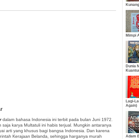
Kunang
Mimpi A
Dunia N
Kuantu
Lagi-La
Again)
r
r
dalam bahasa Indonesia ini terbit pada bulan Juni 1972.
saja karya Multatuli ini habis terjual. Mungkin antaranya
i arti yang khusus bagi bangsa Indonesia. Dan karena
merintah Kerajaan Belanda, sehingga harganya murah
Adam B