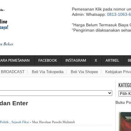
Pemesanan Klik pada nomor un
Admin: Whatsapp:
0813-1063-
"Harga Belum Termasuk Biaya 
"Pengiriman dilaksanakan seha
ku Bekas
CARA PEMESANAN
FACEBOOK
INSTAGRAM
X
ARTIKEL
B
A BROADCAST
Beli Via Tokopedia
Beli Via Shopee
Kebijakan Priv
KATEG
 dan Enter
Buku Po
Politik
,
Sejarah Fiksi
» Max Havelaar Penulis Multatuli