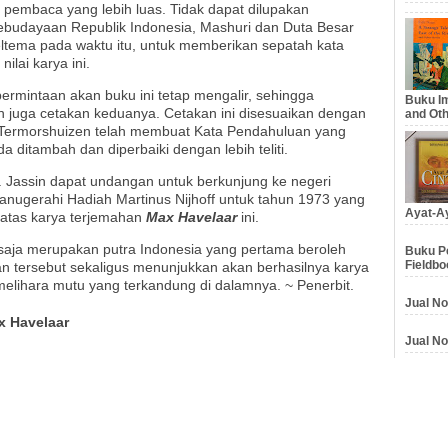
pembaca yang lebih luas. Tidak dapat dilupakan
ebudayaan Republik Indonesia, Mashuri dan Duta Besar
eltema pada waktu itu, untuk memberikan sepatah kata
lai karya ini.
rmintaan akan buku ini tetap mengalir, sehingga
Buku Im
an juga cetakan keduanya. Cetakan ini disesuaikan dengan
and Oth
 Termorshuizen telah membuat Kata Pendahuluan yang
a ditambah dan diperbaiki dengan lebih teliti.
. Jassin dapat undangan untuk berkunjung ke negeri
ianugerahi Hadiah Martinus Nijhoff untuk tahun 1973 yang
Ayat-Ay
 atas karya terjemahan
Max Havelaar
ini.
saja merupakan putra Indonesia yang pertama beroleh
Buku Pe
Fieldbo
aan tersebut sekaligus menunjukkan akan berhasilnya karya
elihara mutu yang terkandung di dalamnya. ~ Penerbit.
Jual No
x Havelaar
Jual No