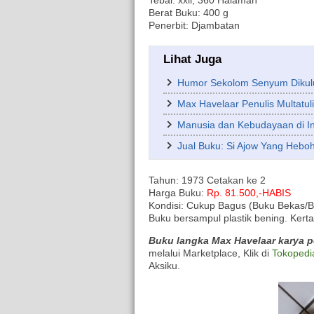
Tebal: xxii, 360 Halaman
Berat Buku: 400 g
Penerbit: Djambatan
Lihat Juga
Humor Sekolom Senyum Diku
Max Havelaar Penulis Multatuli
Manusia dan Kebudayaan di I
Jual Buku: Si Ajow Yang Heboh
Tahun: 1973 Cetakan ke 2
Harga Buku:
Rp. 81.500,-HABIS
Kondisi: Cukup Bagus (Buku Bekas/Bu
Buku bersampul plastik bening. Kert
Buku langka Max Havelaar karya pe
melalui Marketplace, Klik di
Tokopedi
Aksiku.