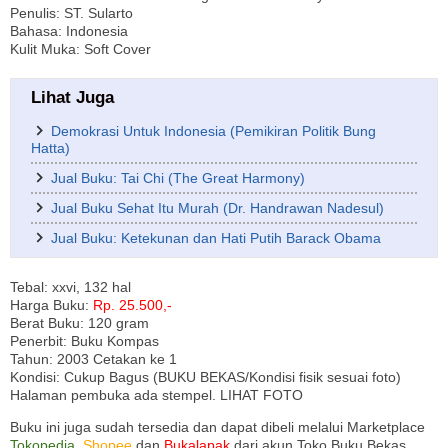
Penulis: ST. Sularto
Bahasa: Indonesia
Kulit Muka: Soft Cover
Lihat Juga
Demokrasi Untuk Indonesia (Pemikiran Politik Bung
Hatta)
Jual Buku: Tai Chi (The Great Harmony)
Jual Buku Sehat Itu Murah (Dr. Handrawan Nadesul)
Jual Buku: Ketekunan dan Hati Putih Barack Obama
Tebal: xxvi, 132 hal
Harga Buku:
Rp. 25.500,-
Berat Buku: 120 gram
Penerbit: Buku Kompas
Tahun: 2003 Cetakan ke 1
Kondisi: Cukup Bagus (BUKU BEKAS/Kondisi fisik sesuai foto)
Halaman pembuka ada stempel. LIHAT FOTO
Buku ini juga sudah tersedia dan dapat dibeli melalui Marketplace
Tokopedia
,
Shopee
dan
Bukalapak
dari akun Toko Buku Bekas