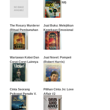
Juru Doktrin NII)
…
…
The Rosary Murderer
Jual Buku: Melejitkan
(Ritual Pembunuhan
Kepekaan Emosional
Religius)
…
…
Wartawan Koboi Dan
Jual Novel: Pompeii
Corat-Coret Lainnya
(Robert Harris)
…
…
Cinta Seorang
Pilihan Cinta Jo: Love
Psikopat Penulis V.
Affair #2
Lestari
…
…