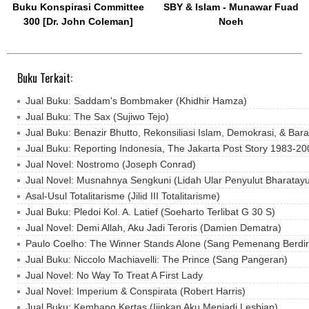
Buku Konspirasi Committee
SBY & Islam - Munawar Fuad
300 [Dr. John Coleman]
Noeh
Buku Terkait:
Jual Buku: Saddam's Bombmaker (Khidhir Hamza)
Jual Buku: The Sax (Sujiwo Tejo)
Jual Buku: Benazir Bhutto, Rekonsiliasi Islam, Demokrasi, & Bara
Jual Buku: Reporting Indonesia, The Jakarta Post Story 1983-20
Jual Novel: Nostromo (Joseph Conrad)
Jual Novel: Musnahnya Sengkuni (Lidah Ular Penyulut Bharatay
Asal-Usul Totalitarisme (Jilid III Totalitarisme)
Jual Buku: Pledoi Kol. A. Latief (Soeharto Terlibat G 30 S)
Jual Novel: Demi Allah, Aku Jadi Teroris (Damien Dematra)
Paulo Coelho: The Winner Stands Alone (Sang Pemenang Berdiri
Jual Buku: Niccolo Machiavelli: The Prince (Sang Pangeran)
Jual Novel: No Way To Treat A First Lady
Jual Novel: Imperium & Conspirata (Robert Harris)
Jual Buku: Kembang Kertas (Ijinkan Aku Menjadi Lesbian)