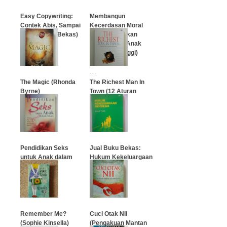
Easy Copywriting:
Membangun
Contek Abis, Sampai
Kecerdasan Moral
Laris! (Buku Bekas)
(Tujuh Kebajikan
Utama Agar Anak
Bermoral Tinggi)
…
…
The Magic (Rhonda
The Richest Man In
Byrne)
Town (12 Aturan
Mewujudkan
Kekayaan)
…
…
Pendidikan Seks
Jual Buku Bekas:
untuk Anak dalam
Hukum Kekeluargaan
Islam
Indonesia
…
…
Remember Me?
Cuci Otak NII
(Sophie Kinsella)
(Pengakuan Mantan