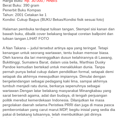
Harga Buku:
Rp. 30.000,- HABIS
Berat Buku: 390 gram
Penerbit Buku Kompas
Tahun: 2001 Cetakan ke 1
Kondisi: Cukup Bagus (BUKU Bekas/Kondisi fisik sesuai foto)
Halaman pembuka terdapat tulisan tangan, Stempel sisi kanan dan
bawah buku, dibalik cover belakang terdapat coretan ballpoint dan
tulisan tangan.LIHAT FOTO
A Nan Takana -- judul tersebut artinya apa yang teringat. Tetapi
kenangan untuk seorang wartawan, tentu bukan memoar biasa.
Oleh karena dia lari meninggalkan dusun kelahirannya di Lawang,
Bukittinggi, Sumatera Barat, dalam usia belia, Marthias Dusky
Pandoe kemudian bertekad untuk menaklukkan dunia. Tanpa
pernah punya bekal cukup dalam pendidikan formal, setapak demi
setapak dia akhirnya mewujudkan impiannya. Dimulai dengan
bergelandangan sebagai pedagang kaki lima, sampai akhirnya
tumbuh menjadi ratu dunia, berkarya sepenuhnya sebagai
wartawan.Dengan latar belakang masyarakat Minangkabau yang
sarat bersendi agama, adat dan budaya, di tengah perjuangan
politik merebut kemerdekaan Indonesia. Dilanjutkan ke masa
pergolakan daerah selama Peristiwa PRRI dan juga di masa pasca
pemberontakan yang carut marut.MDP, begitu inisial yang sedia dia
pakai di belakang tulisannya, telah membuktikan jati dirinya