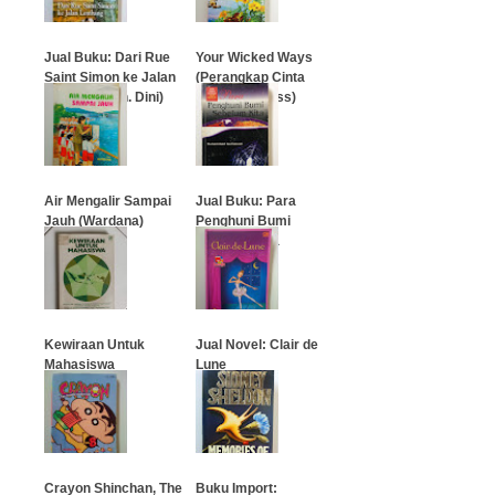
Jual Buku: Dari Rue
Your Wicked Ways
Saint Simon ke Jalan
(Perangkap Cinta
Lembang (Nh. Dini)
Sang Countess)
…
…
Air Mengalir Sampai
Jual Buku: Para
Jauh (Wardana)
Penghuni Bumi
Sebelum Kita
…
…
Kewiraan Untuk
Jual Novel: Clair de
Mahasiswa
Lune
…
…
Crayon Shinchan, The
Buku Import: