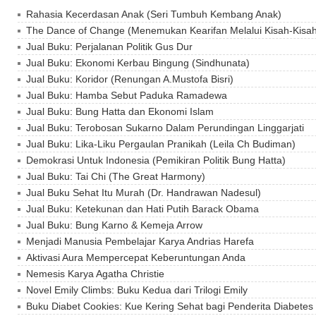
Rahasia Kecerdasan Anak (Seri Tumbuh Kembang Anak)
The Dance of Change (Menemukan Kearifan Melalui Kisah-Kisah
Jual Buku: Perjalanan Politik Gus Dur
Jual Buku: Ekonomi Kerbau Bingung (Sindhunata)
Jual Buku: Koridor (Renungan A.Mustofa Bisri)
Jual Buku: Hamba Sebut Paduka Ramadewa
Jual Buku: Bung Hatta dan Ekonomi Islam
Jual Buku: Terobosan Sukarno Dalam Perundingan Linggarjati
Jual Buku: Lika-Liku Pergaulan Pranikah (Leila Ch Budiman)
Demokrasi Untuk Indonesia (Pemikiran Politik Bung Hatta)
Jual Buku: Tai Chi (The Great Harmony)
Jual Buku Sehat Itu Murah (Dr. Handrawan Nadesul)
Jual Buku: Ketekunan dan Hati Putih Barack Obama
Jual Buku: Bung Karno & Kemeja Arrow
Menjadi Manusia Pembelajar Karya Andrias Harefa
Aktivasi Aura Mempercepat Keberuntungan Anda
Nemesis Karya Agatha Christie
Novel Emily Climbs: Buku Kedua dari Trilogi Emily
Buku Diabet Cookies: Kue Kering Sehat bagi Penderita Diabetes 