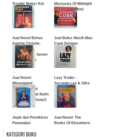
Trouble Maker Kid
Memories Of Midnight
Volume 8
(Sidney Sheldon)
…
…
Jual Novel Bekas
Jual Buku: Masih Mau
Agatha Christie,
Cuek Dengan
Misteri Tujuh
Kuliahmu?
Lonceng, The Seven
Dials Mystery
…
…
Jual Novel:
Lazy Trader -
Wisanggeni
Secundo Lee & Sifra
Membakar Api
Susi Langi
(Gelegar Amuk Batin
sang Titisan Dewa!)
…
…
Jejak dan Pemikiran
Jual Novel: The
Panangian
Books Of Elsewhere:
Simanungkalit
The Shadows
KATEGORI BUKU