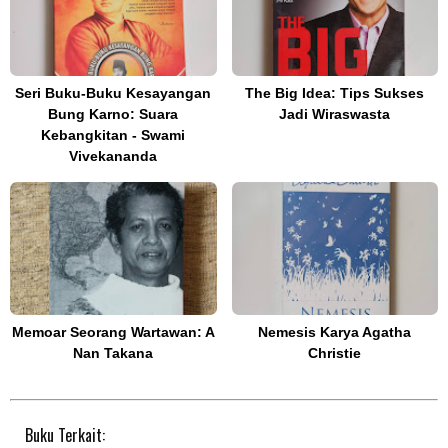
Seri Buku-Buku Kesayangan
The Big Idea: Tips Sukses
Bung Karno: Suara
Jadi Wiraswasta
Kebangkitan - Swami
Vivekananda
Memoar Seorang Wartawan: A
Nemesis Karya Agatha
Nan Takana
Christie
Buku Terkait: