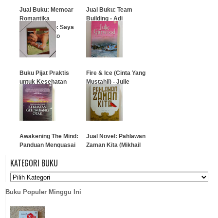
Jual Buku: Memoar
Jual Buku: Team
Romantika
Building - Adi
Probosutedjo: Saya
Soenarno
dan Mas Harto
…
…
Buku Pijat Praktis
Fire & Ice (Cinta Yang
untuk Kesehatan
Mustahil) - Julie
Garwood
…
…
Awakening The Mind:
Jual Novel: Pahlawan
Panduan Menguasai
Zaman Kita (Mikhail
Kekuatan Gelombang
Lermontov)
KATEGORI BUKU
Otak
…
…
Buku Populer Minggu Ini