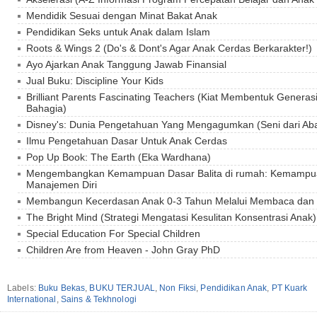
Mendidik Sesuai dengan Minat Bakat Anak
Pendidikan Seks untuk Anak dalam Islam
Roots & Wings 2 (Do's & Dont's Agar Anak Cerdas Berkarakter!)
Ayo Ajarkan Anak Tanggung Jawab Finansial
Jual Buku: Discipline Your Kids
Brilliant Parents Fascinating Teachers (Kiat Membentuk Gener
Bahagia)
Disney's: Dunia Pengetahuan Yang Mengagumkan (Seni dari Ab
Ilmu Pengetahuan Dasar Untuk Anak Cerdas
Pop Up Book: The Earth (Eka Wardhana)
Mengembangkan Kemampuan Dasar Balita di rumah: Kemampuan
Manajemen Diri
Membangun Kecerdasan Anak 0-3 Tahun Melalui Membaca dan
The Bright Mind (Strategi Mengatasi Kesulitan Konsentrasi Anak)
Special Education For Special Children
Children Are from Heaven - John Gray PhD
Labels:
Buku Bekas
,
BUKU TERJUAL
,
Non Fiksi
,
Pendidikan Anak
,
PT Kuark
International
,
Sains & Tekhnologi