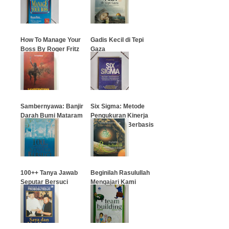
…
…
How To Manage Your
Gadis Kecil di Tepi
Boss By Roger Fritz
Gaza
…
…
Sambernyawa: Banjir
Six Sigma: Metode
Darah Bumi Mataram
Pengukuran Kinerja
Perusahaan Berbasis
Statistik
…
…
100++ Tanya Jawab
Beginilah Rasulullah
Seputar Bersuci
Mengajari Kami
…
…