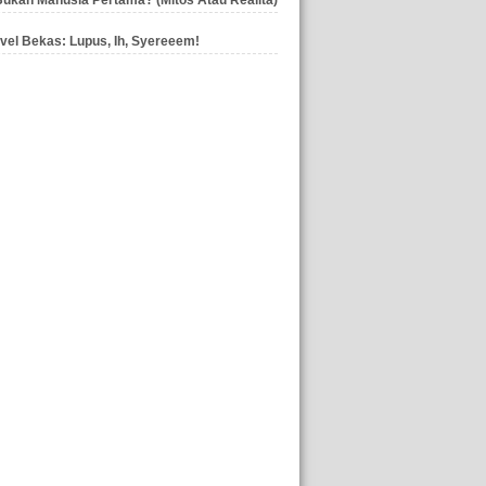
vel Bekas: Lupus, Ih, Syereeem!