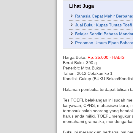
Lihat Juga
Rahasia Cepat Mahir Berbaha
Jual Buku: Kupas Tuntas Toefl
Belajar Sendiri Bahasa Mandar
Pedoman Umum Ejaan Bahasa 
Harga Buku:
Rp. 25.000,- HABIS
Berat Buku: 390 g
Penerbit: Mitra Buku
Tahun: 2012 Cetakan ke 1
Kondisi: Cukup (BUKU Bekas/Kondisi f
Halaman pembuka terdapat tulisan t
Tes TOEFL belakangan ini sudah menj
karyawan, CPNS, mahasiswa baru, ma
termasuk salah seorang yang henda
harus anda miliki. TOEFL menguku
memahami gramatika, mendengarkan,
Buku ini merangkum berbagai hal pe