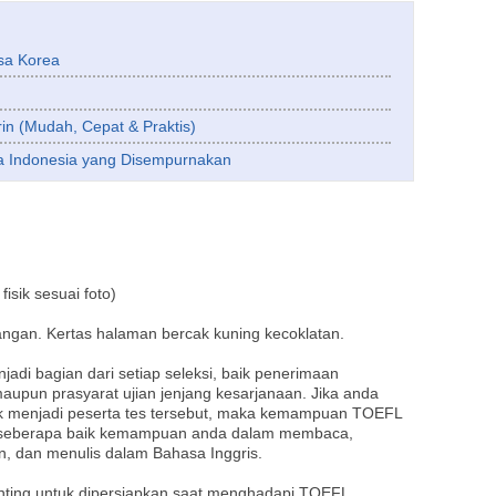
sa Korea
in (Mudah, Cepat & Praktis)
Indonesia yang Disempurnakan
isik sesuai foto)
angan. Kertas halaman bercak kuning kecoklatan.
adi bagian dari setiap seleksi, baik penerimaan
upun prasyarat ujian jenjang kesarjanaan. Jika anda
k menjadi peserta tes tersebut, maka kemampuan TOEFL
r seberapa baik kemampuan anda dalam membaca,
 dan menulis dalam Bahasa Inggris.
nting untuk dipersiapkan saat menghadapi TOEFL.