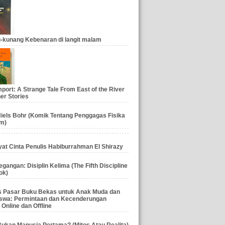
-kunang Kebenaran di langit malam
port: A Strange Tale From East of the River
er Stories
iels Bohr (Komik Tentang Penggagas Fisika
m)
at Cinta Penulis Habiburrahman El Shirazy
gangan: Disiplin Kelima (The Fifth Discipline
ok)
is Pasar Buku Bekas untuk Anak Muda dan
swa: Permintaan dan Kecenderungan
 Online dan Offline
ukan Manusia Pertama? (Mitos Atau Realita)