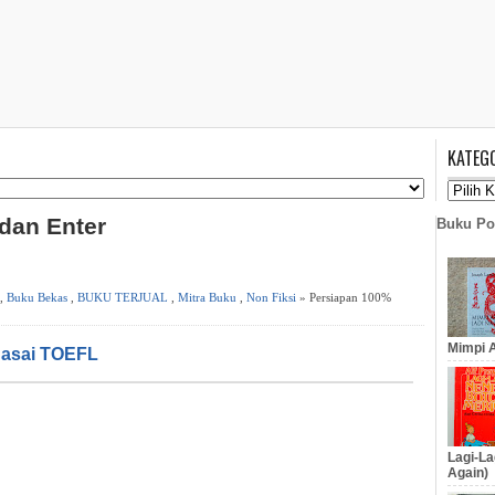
KATEG
 dan Enter
Buku Po
,
Buku Bekas
,
BUKU TERJUAL
,
Mitra Buku
,
Non Fiksi
» Persiapan 100%
Mimpi A
asai TOEFL
Lagi-La
Again)