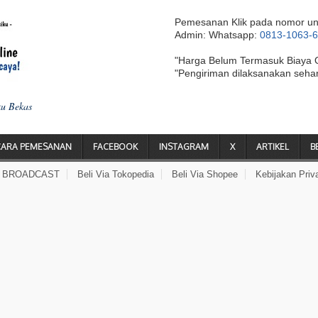
Pemesanan Klik pada nomor un
Admin: Whatsapp:
0813-1063-
"Harga Belum Termasuk Biaya 
"Pengiriman dilaksanakan seha
ku Bekas
CARA PEMESANAN
FACEBOOK
INSTAGRAM
X
ARTIKEL
B
A BROADCAST
Beli Via Tokopedia
Beli Via Shopee
Kebijakan Priv