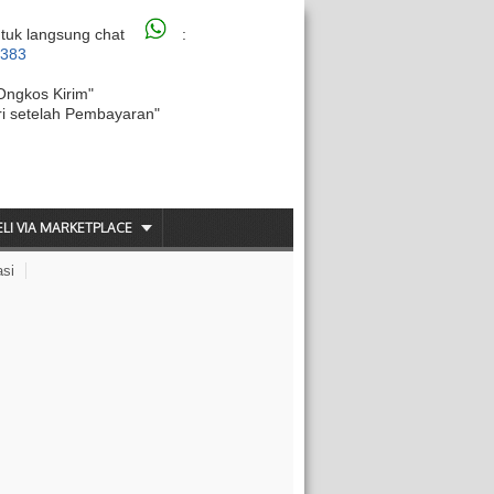
tuk langsung chat
:
6383
Ongkos Kirim"
ri setelah Pembayaran"
ELI VIA MARKETPLACE
asi