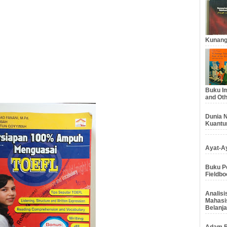
Kunang
Buku Im
and Oth
Dunia N
Kuantu
Ayat-Ay
Buku Pe
Fieldbo
Analis
Mahasi
Belanja
Adam B