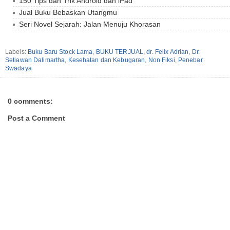
150 Tips dan Trik Android dan iPad
Jual Buku Bebaskan Utangmu
Seri Novel Sejarah: Jalan Menuju Khorasan
Labels:
Buku Baru Stock Lama
,
BUKU TERJUAL
,
dr. Felix Adrian
,
Dr.
Setiawan Dalimartha
,
Kesehatan dan Kebugaran
,
Non Fiksi
,
Penebar
Swadaya
0 comments:
Post a Comment