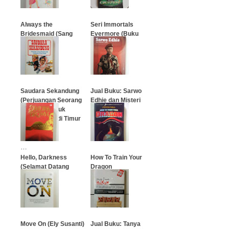
Always the
Seri Immortals
Bridesmaid (Sang
Evermore (Buku
Pendamping
Satu)
Pengantin)
…
…
Saudara Sekandung
Jual Buku: Sarwo
(Perjuangan Seorang
Edhie dan Misteri
Palestina untuk
1965
Perdamaian di Timur
Tengah)
…
…
Hello, Darkness
How To Train Your
(Selamat Datang
Dragon
Kegelapan)
…
…
Move On (Ely Susanti)
Jual Buku: Tanya