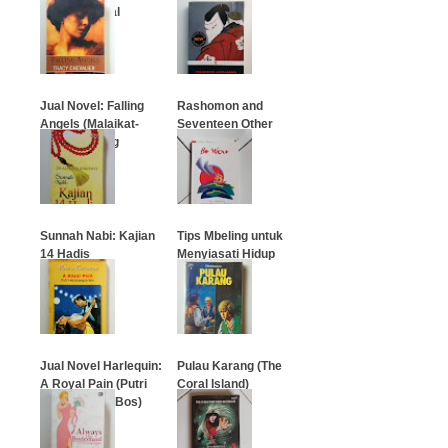
Use of Lateral
Thinking)
…
…
Jual Novel: Falling
Rashomon and
Angels (Malaikat-
Seventeen Other
Malaikat Yang
Stories
Runtuh)
…
…
Sunnah Nabi: Kajian
Tips Mbeling untuk
14 Hadis
Menyiasati Hidup
…
…
Jual Novel Harlequin:
Pulau Karang (The
A Royal Pain (Putri
Coral Island)
Kesayangan Bos)
…
…