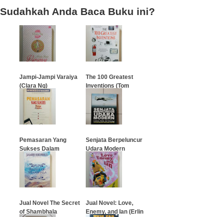
Sudahkah Anda Baca Buku ini?
Jampi-Jampi Varaiya
The 100 Greatest
(Clara Ng)
Inventions (Tom
Philbin)
…
…
Pemasaran Yang
Senjata Berpeluncur
Sukses Dalam
Udara Modern
Sepekan
…
…
Jual Novel The Secret
Jual Novel: Love,
of Shambhala
Enemy, and Ian (Erlin