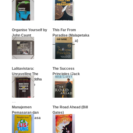
Cahyadi)
…
…
Organise Yourself by
This Far From
John Caunt
Paradise (Malapetaka
di Pulau Surga)
…
…
Lalitavistara:
The Success
Unravelling The
Principles (Jack
Reliefs of Buddha
Canfield)
Gotama's Life
(Borobudur)
…
…
Manajemen
The Road Ahead (Bill
Pemasaran dan
Gates)
Pemasaran Jasa
…
…