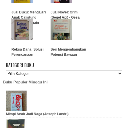
Jual Buku: Mengajari
Jual Novel: Grim
Anak Calistung
(Segel Api) - Gesa
Dengan Bermain
Schwartz
…
…
Reksa Dana: Solusi
Seri Mengembangkan
Perencanaan
Potensi Bawaan
Investasi Di Era
Anak: Persiapan dan
KATEGORI BUKU
Modern
Saat Kehamilan
…
…
Buku Populer Minggu Ini
Mimpi Anak Jadi Naga (Joseph Landri)