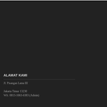
ALAMAT KAMI
Jl. Pisangan Lama III
Jakarta Timur 13230
WA: 0813-1063-6383 (Admin)