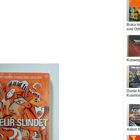
Buku Im
and Oth
Kunang
Dunia N
Kuantu
Adam B