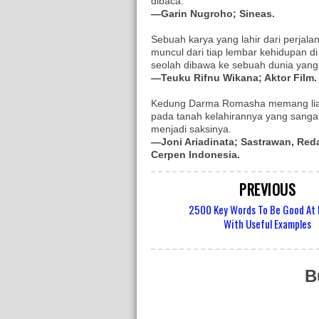
dibaca.
—Garin Nugroho; Sineas.
Sebuah karya yang lahir dari perjal
muncul dari tiap lembar kehidupan di
seolah dibawa ke sebuah dunia yang
—Teuku Rifnu Wikana; Aktor Film.
Kedung Darma Romasha memang liar
pada tanah kelahirannya yang sangat i
menjadi saksinya.
—Joni Ariadinata; Sastrawan, Red
Cerpen Indonesia.
PREVIOUS
2500 Key Words To Be Good At 
With Useful Examples
B