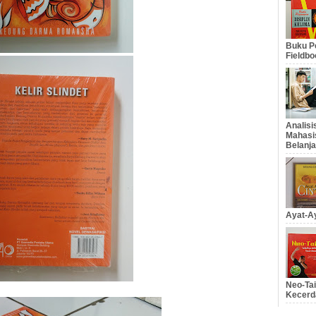
Buku Pe
Fieldbo
Analis
Mahasi
Belanja
Ayat-Ay
Neo-Tai
Kecerd