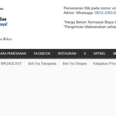
Pemesanan Klik pada nomor un
Admin: Whatsapp:
0813-1063-
"Harga Belum Termasuk Biaya 
"Pengiriman dilaksanakan seha
ku Bekas
CARA PEMESANAN
FACEBOOK
INSTAGRAM
X
ARTIKEL
B
A BROADCAST
Beli Via Tokopedia
Beli Via Shopee
Kebijakan Priv