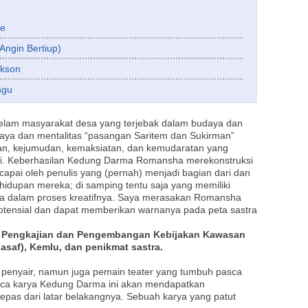
se
Angin Bertiup)
ckson
ngu
elam masyarakat desa yang terjebak dalam budaya dan
udaya dan mentalitas “pasangan Saritem dan Sukirman”
an, kejumudan, kemaksiatan, dan kemudaratan yang
asi. Keberhasilan Kedung Darma Romansha merekonstruksi
dicapai oleh penulis yang (pernah) menjadi bagian dari dan
idupan mereka; di samping tentu saja yang memiliki
jaga dalam proses kreatifnya. Saya merasakan Romansha
otensial dan dapat memberikan warnanya pada peta sastra
t Pengkajian dan Pengembangan Kebijakan Kawasan
pasaf), Kemlu, dan penikmat sastra.
s penyair, namun juga pemain teater yang tumbuh pasca
aca karya Kedung Darma ini akan mendapatkan
 lepas dari latar belakangnya. Sebuah karya yang patut