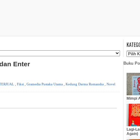
KATEG
 dan Enter
Buku Po
TERJUAL
,
Fiksi
,
Gramedia Pustaka Utama
,
Kedung Darma Romansha
,
Novel
Mimpi A
Lagi-La
Again)