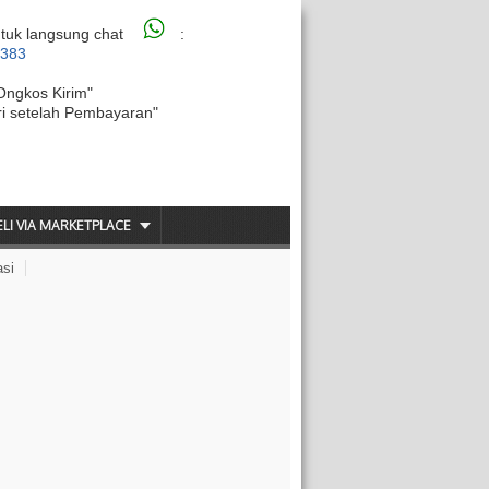
tuk langsung chat
:
6383
Ongkos Kirim"
ri setelah Pembayaran"
ELI VIA MARKETPLACE
asi