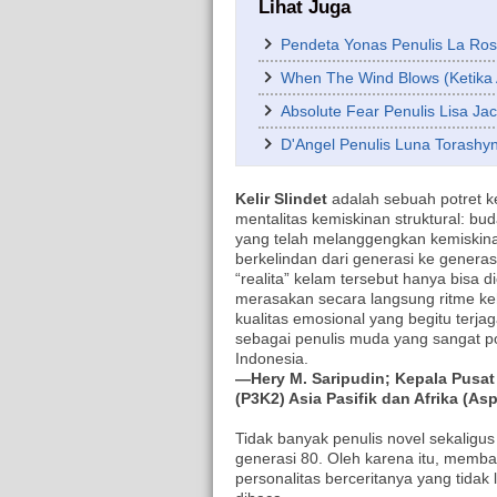
Lihat Juga
Pendeta Yonas Penulis La Ro
When The Wind Blows (Ketika 
Absolute Fear Penulis Lisa Ja
D'Angel Penulis Luna Torashy
Kelir Slindet
adalah sebuah potret k
mentalitas kemiskinan struktural: b
yang telah melanggengkan kemiskin
berkelindan dari generasi ke gener
“realita” kelam tersebut hanya bisa 
merasakan secara langsung ritme keh
kualitas emosional yang begitu ter
sebagai penulis muda yang sangat p
Indonesia.
—Hery M. Saripudin; Kepala Pusa
(P3K2) Asia Pasifik dan Afrika (As
Tidak banyak penulis novel sekaligu
generasi 80. Oleh karena itu, memb
personalitas berceritanya yang tidak