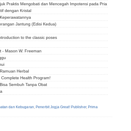
njuk Praktis Mengobati dan Mencegah Impotensi pada Pria
if dengan Kristal
 Keperawatannya
erangan Jantung (Edisi Kedua)
troduction to the classic poses
at - Mason W. Freeman
ggu
hui
s Ramuan Herbal
The Complete Health Program!
 Bisa Sembuh Tanpa Obat
ja
atan dan Kebugaran
,
Penerbit Jogja Great! Publisher
,
Prima