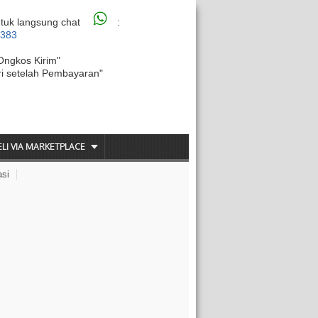
tuk langsung chat
:
6383
Ongkos Kirim"
ri setelah Pembayaran"
ELI VIA MARKETPLACE
asi