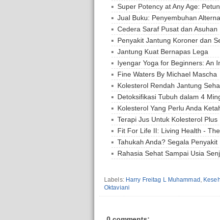
Super Potency at Any Age: Petu
Jual Buku: Penyembuhan Alternat
Cedera Saraf Pusat dan Asuhan
Penyakit Jantung Koroner dan S
Jantung Kuat Bernapas Lega
Iyengar Yoga for Beginners: An In
Fine Waters By Michael Mascha
Kolesterol Rendah Jantung Seh
Detoksifikasi Tubuh dalam 4 Min
Kolesterol Yang Perlu Anda Keta
Terapi Jus Untuk Kolesterol Plu
Fit For Life II: Living Health - 
Tahukah Anda? Segala Penyakit
Rahasia Sehat Sampai Usia Sen
Labels:
Harry Freitag L Muhammad
,
Keseh
Oktaviani
0 comments: