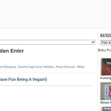
KATEG
 dan Enter
Buku Po
dan Kebugaran
,
Penerbit Jogja Great! Publisher
,
Prima Oktaviani
» Bebas
Kunang
ave Fun Being A Vegan!)
Mimpi A