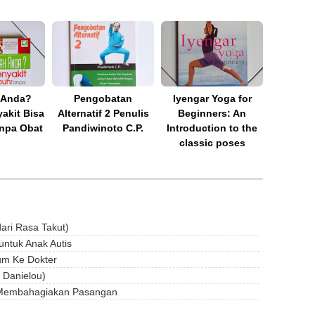
 Anda?
Pengobatan
Iyengar Yoga for
akit Bisa
Alternatif 2 Penulis
Beginners: An
npa Obat
Pandiwinoto C.P.
Introduction to the
classic poses
ari Rasa Takut)
untuk Anak Autis
um Ke Dokter
 Danielou)
g Membahagiakan Pasangan