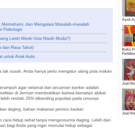
Ayat-Ay
, Memahami, dan Mengatasi Masalah-masalah
 Psikologis
pang Lelah Meski Usia Masih Muda?)
 dari Rasa Takut)
Buku Pe
Fieldbo
t untuk Anak Autis
ya tak susah. Anda hanya perlu mengatur ulang pola makan
Jual No
 terampuh agar selamat dari ancaman kanker adalah
enelitian di Jerman membuktikan bahwa kematian akibat
n lebih rendah 25% dibanding populasi pada umunya.
 makan daging, bahan makanan pemicu kanker.
Jual No
ap cara hidup sehat tanpa mengonsumsi daging. Lebih dari
doman bagi Anda yang ingin memulai hidup sebagai