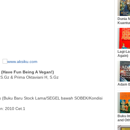
Dunia N
Kuantu
Lagi-La
Again)
(Have Fun Being A Vegan!)
S.Gz & Prima Oktaviani H, S.Gz
Adam B
gus (Buku Baru Stock Lama/SEGEL bawah SOBEK/Kondisi
un: 2010 Cet.1
Buku Im
and Oth