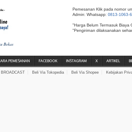
Pemesanan Klik pada nomor un
Admin: Whatsapp:
0813-1063-
"Harga Belum Termasuk Biaya 
"Pengiriman dilaksanakan seha
ku Bekas
CARA PEMESANAN
FACEBOOK
INSTAGRAM
X
ARTIKEL
B
A BROADCAST
Beli Via Tokopedia
Beli Via Shopee
Kebijakan Priv