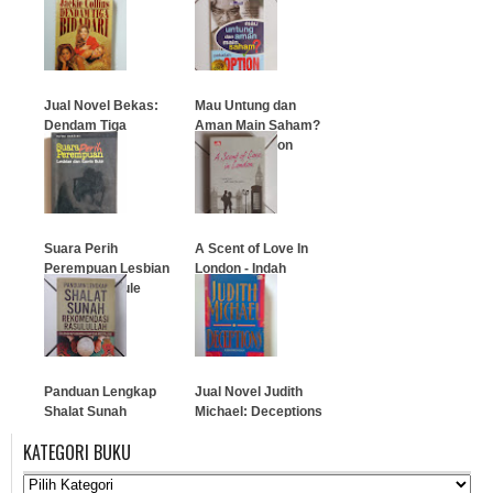
Goldberg)
…
…
Jual Novel Bekas:
Mau Untung dan
Dendam Tiga
Aman Main Saham?
Bidadari
Pakailah Option
…
…
Suara Perih
A Scent of Love In
Perempuan Lesbian
London - Indah
dan Kawin Bule
Hanaco
…
…
Panduan Lengkap
Jual Novel Judith
Shalat Sunah
Michael: Deceptions
Rekomendasi
KATEGORI BUKU
Rasulullah
…
…