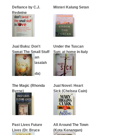
Defiance by C.J.
Misteri Kalung Setan
Redwine
…
…
Jual Buku: Don't
Under the Tuscan
Sweat The Small Stuff
Sun: at home in Italy
in Love (Jangan
Meributkan Masalah
…
Kecil dengan
Pasangan Anda)
…
The Magic (Rhonda
Jual Novel: Heart
Byrne)
Sick (Chelsea Cain)
…
…
Past Lives Future
All Around The Town
Lives (Dr. Bruce
(Kota Kenangan)