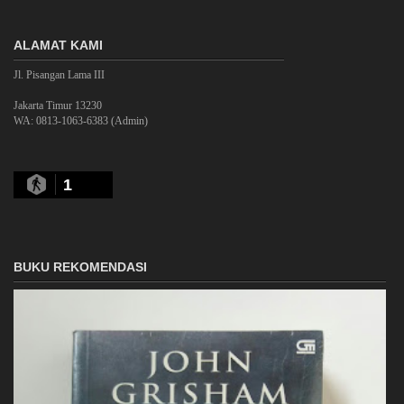
ALAMAT KAMI
Jl. Pisangan Lama III
Jakarta Timur 13230
WA: 0813-1063-6383 (Admin)
1
BUKU REKOMENDASI