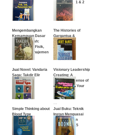
Lee Iacocca
Perang) Jilid 1 & 2
…
…
Mengembangkan
The Histories of
Kemampuan Dasar
Gargantua &
Balita di rumah:
Pantagruel
Kemampuan Fisik,
Seni, dan Manajemen
…
Diri
…
Jual Novel: Vandaria
Visionary Leadership
Saga: Takdir Elir
Creating: A
(Trilogi Elir)
Compelling Sense of
Direction For Your
Organization
…
…
Simple Thinking about
Jual Buku: Teknik
Blood Type
Instan Menguasai
Kreasi Desain
CoredDraw X5
…