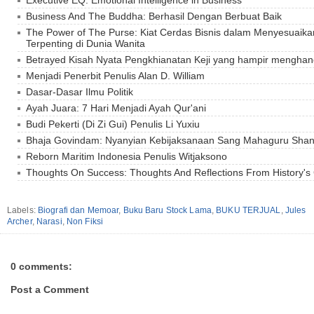
Executive EQ: Emotional Intelligence in Business
Business And The Buddha: Berhasil Dengan Berbuat Baik
The Power of The Purse: Kiat Cerdas Bisnis dalam Menyesuaika
Terpenting di Dunia Wanita
Betrayed Kisah Nyata Pengkhianatan Keji yang hampir menghan
Menjadi Penerbit Penulis Alan D. William
Dasar-Dasar Ilmu Politik
Ayah Juara: 7 Hari Menjadi Ayah Qur'ani
Budi Pekerti (Di Zi Gui) Penulis Li Yuxiu
Bhaja Govindam: Nyanyian Kebijaksanaan Sang Mahaguru Sha
Reborn Maritim Indonesia Penulis Witjaksono
Thoughts On Success: Thoughts And Reflections From History's 
Labels:
Biografi dan Memoar
,
Buku Baru Stock Lama
,
BUKU TERJUAL
,
Jules
Archer
,
Narasi
,
Non Fiksi
0 comments:
Post a Comment