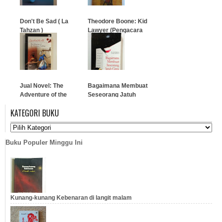
…
Don't Be Sad ( La
Theodore Boone: Kid
Tahzan )
Lawyer (Pengacara
Cilik)
…
…
Jual Novel: The
Bagaimana Membuat
Adventure of the
Seseorang Jatuh
Christmas Pudding
Cinta Pada Anda
KATEGORI BUKU
(Skandal Perjamuan
Natal)
…
…
Buku Populer Minggu Ini
Kunang-kunang Kebenaran di langit malam