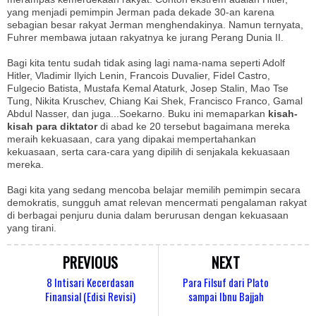
yang menjadi pemimpin Jerman pada dekade 30-an karena
sebagian besar rakyat Jerman menghendakinya. Namun ternyata,
Fuhrer membawa jutaan rakyatnya ke jurang Perang Dunia II.
Bagi kita tentu sudah tidak asing lagi nama-nama seperti Adolf
Hitler, Vladimir Ilyich Lenin, Francois Duvalier, Fidel Castro,
Fulgecio Batista, Mustafa Kemal Ataturk, Josep Stalin, Mao Tse
Tung, Nikita Kruschev, Chiang Kai Shek, Francisco Franco, Gamal
Abdul Nasser, dan juga...Soekarno. Buku ini memaparkan
kisah-
kisah para diktator
di abad ke 20 tersebut bagaimana mereka
meraih kekuasaan, cara yang dipakai mempertahankan
kekuasaan, serta cara-cara yang dipilih di senjakala kekuasaan
mereka.
Bagi kita yang sedang mencoba belajar memilih pemimpin secara
demokratis, sungguh amat relevan mencermati pengalaman rakyat
di berbagai penjuru dunia dalam berurusan dengan kekuasaan
yang tirani.
PREVIOUS
NEXT
8 Intisari Kecerdasan
Para Filsuf dari Plato
Finansial (Edisi Revisi)
sampai Ibnu Bajjah