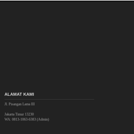
ALAMAT KAMI
Jl. Pisangan Lama III
Jakarta Timur 13230
WA: 0813-1063-6383 (Admin)