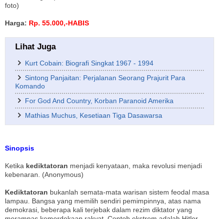
foto)
Harga:
Rp. 55.000,-HABIS
Lihat Juga
Kurt Cobain: Biografi Singkat 1967 - 1994
Sintong Panjaitan: Perjalanan Seorang Prajurit Para
Komando
For God And Country, Korban Paranoid Amerika
Mathias Muchus, Kesetiaan Tiga Dasawarsa
Sinopsis
Ketika
kediktatoran
menjadi kenyataan, maka revolusi menjadi
kebenaran. (Anonymous)
Kediktatoran
bukanlah semata-mata warisan sistem feodal masa
lampau. Bangsa yang memilih sendiri pemimpinnya, atas nama
demokrasi, beberapa kali terjebak dalam rezim diktator yang
merampas kemerdekaan rakyat. Contoh ekstrem adalah Hitler,