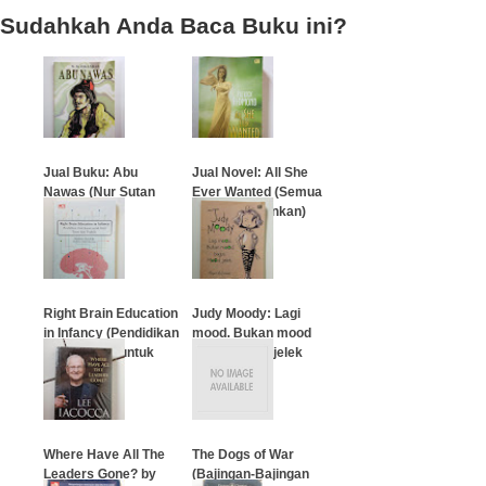
Sudahkah Anda Baca Buku ini?
Jual Buku: Abu
Jual Novel: All She
Nawas (Nur Sutan
Ever Wanted (Semua
Iskandar)
Yang Dia Inginkan)
…
…
Right Brain Education
Judy Moody: Lagi
in Infancy (Pendidikan
mood. Bukan mood
Otak Kanan untuk
bagus. Mood jelek
Bayi)
…
…
Where Have All The
The Dogs of War
Leaders Gone? by
(Bajingan-Bajingan