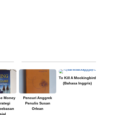
To Kill A Mockingbird
(Bahasa Inggris)
he Money
Pencuri Anggrek
rategi
Penulis Susan
bebasan
Orlean
sial