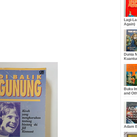
Lagi-La
Again)
Dunia N
Kuantu
Buku Im
and Oth
Adam B