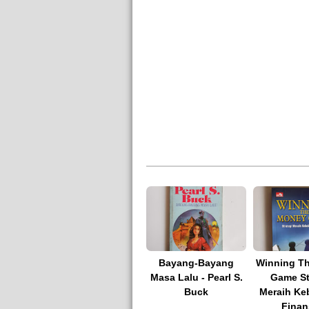
Bayang-Bayang
Winning T
Masa Lalu - Pearl S.
Game St
Buck
Meraih Ke
Finan