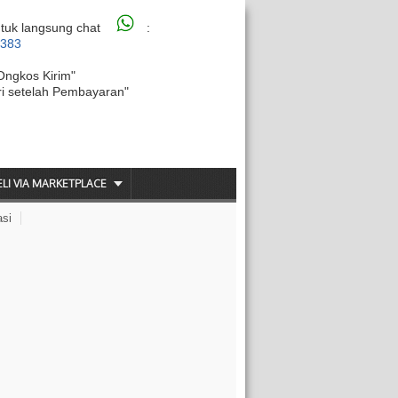
tuk langsung chat
:
6383
Ongkos Kirim"
ri setelah Pembayaran"
ELI VIA MARKETPLACE
asi