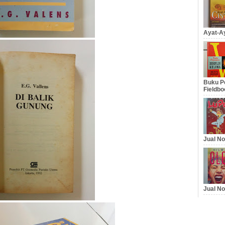
Ayat-Ay
Buku Pe
Fieldbo
Jual No
Jual No