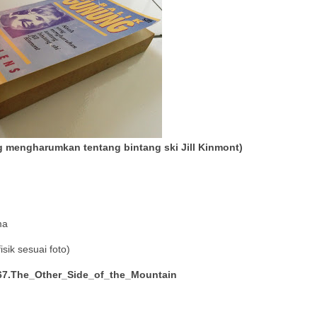
g mengharumkan tentang bintang ski Jill Kinmont)
ma
sik sesuai foto)
7.The_Other_Side_of_the_Mountain