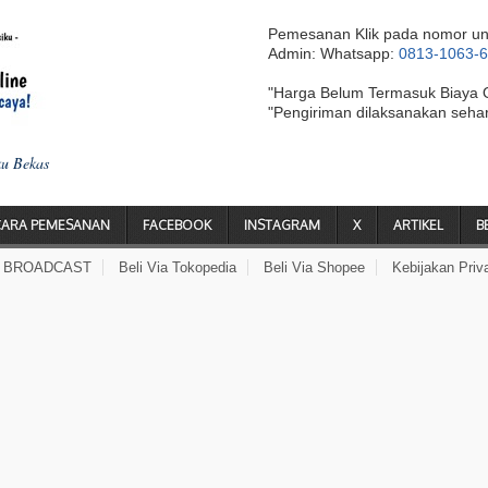
Pemesanan Klik pada nomor un
Admin: Whatsapp:
0813-1063-
"Harga Belum Termasuk Biaya 
"Pengiriman dilaksanakan seha
ku Bekas
CARA PEMESANAN
FACEBOOK
INSTAGRAM
X
ARTIKEL
B
A BROADCAST
Beli Via Tokopedia
Beli Via Shopee
Kebijakan Priv