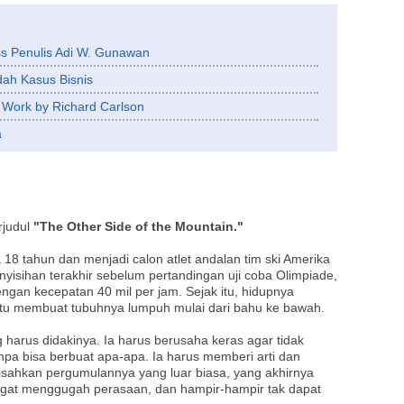
s Penulis Adi W. Gunawan
ah Kasus Bisnis
t Work by Richard Carlson
a
rjudul
"The Other Side of the Mountain."
 18 tahun dan menjadi calon atlet andalan tim ski Amerika
nyisihan terakhir sebelum pertandingan uji coba Olimpiade,
engan kecepatan 40 mil per jam. Sejak itu, hidupnya
 itu membuat tubuhnya lumpuh mulai dari bahu ke bawah.
g harus didakinya. Ia harus berusaha keras agar tidak
npa bisa berbuat apa-apa. Ia harus memberi arti dan
isahkan pergumulannya yang luar biasa, yang akhirnya
t menggugah perasaan, dan hampir-hampir tak dapat