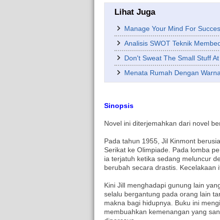
Lihat Juga
Manage Your Mind For Succes
Analisis SWOT Teknik Membed
Don't Sweat The Small Stuff A
Menata Rumah Dengan Warn
Sinopsis
Novel ini diterjemahkan dari novel be
Pada tahun 1955, Jil Kinmont berusia
Serikat ke Olimpiade. Pada lomba pe
ia terjatuh ketika sedang meluncur d
berubah secara drastis. Kecelakaan
Kini Jill menghadapi gunung lain yan
selalu bergantung pada orang lain ta
makna bagi hidupnya. Buku ini meng
membuahkan kemenangan yang sanga