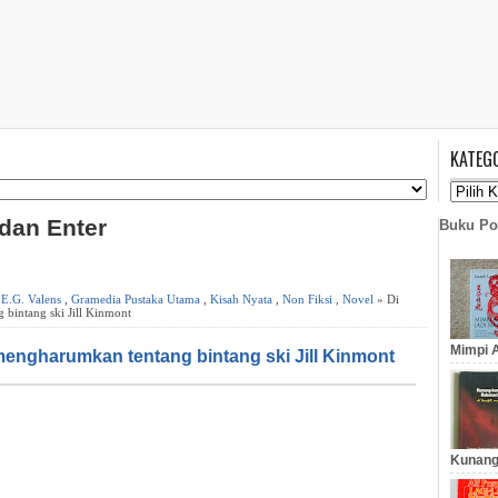
KATEG
 dan Enter
Buku Po
,
E.G. Valens
,
Gramedia Pustaka Utama
,
Kisah Nyata
,
Non Fiksi
,
Novel
» Di
bintang ski Jill Kinmont
Mimpi A
mengharumkan tentang bintang ski Jill Kinmont
Kunang