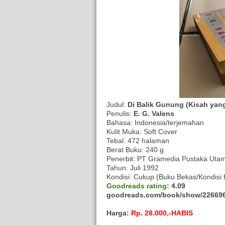
Judul:
Di Balik Gunung (Kisah yan
Penulis:
E. G. Valens
Bahasa: Indonesia/terjemahan
Kulit Muka: Soft Cover
Tebal: 472 halaman
Berat Buku: 240 g
Penerbit: PT Gramedia Pustaka Uta
Tahun: Juli 1992
Kondisi: Cukup (Buku Bekas/Kondisi fi
Goodreads rating
: 4.09
goodreads.com/book/show/226696
Harga:
Rp. 28.000,-HABIS