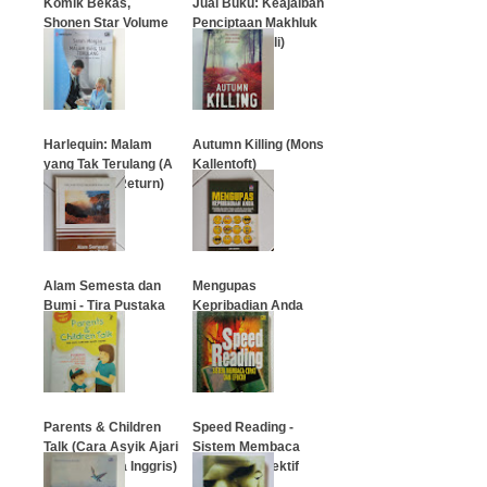
Komik Bekas,
Jual Buku: Keajaiban
Shonen Star Volume
Penciptaan Makhluk
#06
(Imam Ghazali)
…
…
Harlequin: Malam
Autumn Killing (Mons
yang Tak Terulang (A
Kallentoft)
Night Of No Return)
…
…
Alam Semesta dan
Mengupas
Bumi - Tira Pustaka
Kepribadian Anda
Penulis Amit
Abraham
…
…
Parents & Children
Speed Reading -
Talk (Cara Asyik Ajari
Sistem Membaca
Anak Bahasa Inggris)
Cepat dan Efektif