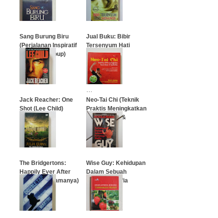
…
…
Sang Burung Biru
Jual Buku: Bibir
(Perjalanan Inspiratif
Tersenyum Hati
Blue Bird Group)
Menangis
(Muhammad
Muhyidin)
…
…
Jack Reacher: One
Neo-Tai Chi (Teknik
Shot (Lee Child)
Praktis Meningkatkan
Kecerdasan &
Kesehatan)
…
…
The Bridgertons:
Wise Guy: Kehidupan
Happily Ever After
Dalam Sebuah
(Bahagia Selamanya)
Keluarga Mafia
…
…