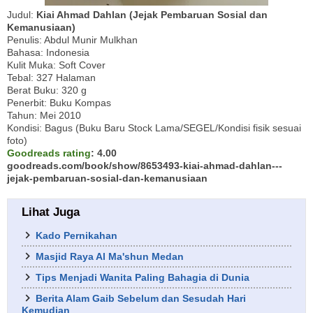
Judul:
Kiai Ahmad Dahlan (Jejak Pembaruan Sosial dan
Kemanusiaan)
Penulis: Abdul Munir Mulkhan
Bahasa: Indonesia
Kulit Muka: Soft Cover
Tebal: 327 Halaman
Berat Buku: 320 g
Penerbit: Buku Kompas
Tahun: Mei 2010
Kondisi: Bagus (Buku Baru Stock Lama/SEGEL/Kondisi fisik sesuai
foto)
Goodreads rating
: 4.00
goodreads.com/book/show/8653493-kiai-ahmad-dahlan---
jejak-pembaruan-sosial-dan-kemanusiaan
Lihat Juga
Kado Pernikahan
Masjid Raya Al Ma'shun Medan
Tips Menjadi Wanita Paling Bahagia di Dunia
Berita Alam Gaib Sebelum dan Sesudah Hari
Kemudian