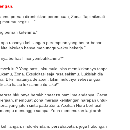
tangan
.
aanmu pernah dirontokkan perempuan, Zona. Tapi nikmati
ng maumu begitu…."
ang pernah kuterima."
i apa rasanya kehilangan perempuan yang benar-benar
a kita lakukan hanya menunggu waktu bekerja."
hirnya berhasil menyembuhkanmu?"
ewek itu? Yang pasti, aku mulai bisa memikirkannya tanpa
 lukamu, Zona. Eksploitasi saja rasa sakitmu. Lukislah dia
tua. Bikin matanya delapan, bikin mulutnya sebesar gua,
ir aku kalau lukisanmu itu laku!"
erasa hidupnya berakhir saat tsunami melandanya. Cacat
pekerjaan, membuat Zona merasa kehilangan harapan untuk
 ceria yang jatuh cinta pada Zona. Apakah Nora berhasil
a mampu menunggu sampai Zona menemukan lagi arah
, kehilangan, rindu-dendam, persahabatan, juga hubungan