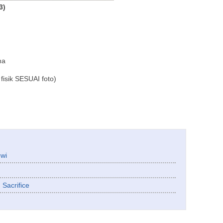
3)
ma
fisik SESUAI foto)
wi
 Sacrifice