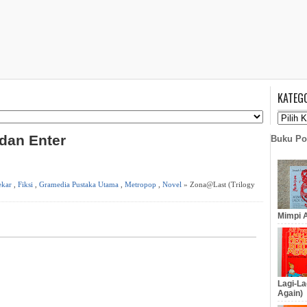
KATEG
 dan Enter
Buku Po
ekar
,
Fiksi
,
Gramedia Pustaka Utama
,
Metropop
,
Novel
» Zona@Last (Trilogy
Mimpi A
Lagi-La
Again)