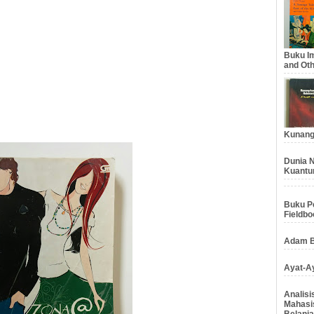
Buku Im
and Oth
Kunang
Dunia N
Kuantu
Buku Pe
Fieldbo
Adam B
Ayat-Ay
Analis
Mahasi
Belanja