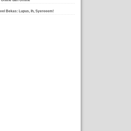
vel Bekas: Lupus, Ih, Syereeem!