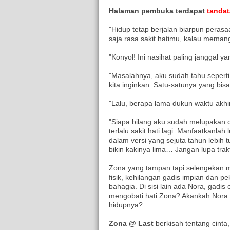
Halaman pembuka terdapat
tanda
"Hidup tetap berjalan biarpun peras
saja rasa sakit hatimu, kalau mema
"Konyol! Ini nasihat paling janggal y
"Masalahnya, aku sudah tahu sepert
kita inginkan. Satu-satunya yang bis
"Lalu, berapa lama dukun waktu ak
"Siapa bilang aku sudah melupakan c
terlalu sakit hati lagi. Manfaatkanlah
dalam versi yang sejuta tahun lebih 
bikin kakinya lima… Jangan lupa trakt
Zona yang tampan tapi selengekan m
fisik, kehilangan gadis impian dan 
bahagia. Di sisi lain ada Nora, gadis
mengobati hati Zona? Akankah Nor
hidupnya?
Zona @ Last
berkisah tentang cinta