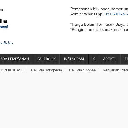
Pemesanan Klik pada nomor un
Admin: Whatsapp:
0813-1063-
"Harga Belum Termasuk Biaya 
"Pengiriman dilaksanakan seha
ku Bekas
CARA PEMESANAN
FACEBOOK
INSTAGRAM
X
ARTIKEL
B
A BROADCAST
Beli Via Tokopedia
Beli Via Shopee
Kebijakan Priv