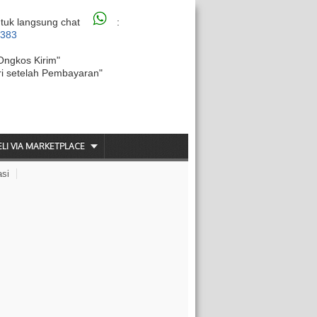
tuk langsung chat
:
6383
Ongkos Kirim"
ri setelah Pembayaran"
ELI VIA MARKETPLACE
asi