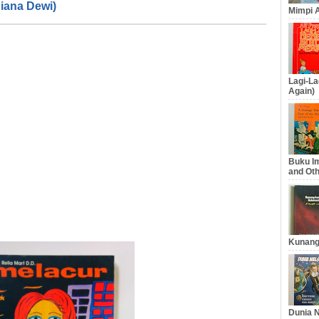
Diana Dewi)
Mimpi A
Lagi-La
Again)
Buku Im
and Oth
Kunang
Dunia N