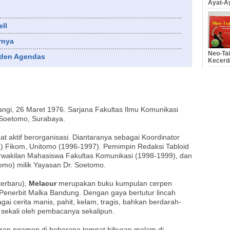
Ayat-Ay
ll
rnya
Neo-Tai
dden Agendas
Kecerd
wangi, 26 Maret 1976. Sarjana Fakultas Ilmu Komunikasi
. Soetomo, Surabaya.
t aktif berorganisasi. Diantaranya sebagai Koordinator
a) Fikom, Unitomo (1996-1997). Pemimpin Redaksi Tabloid
wakilan Mahasiswa Fakultas Komunikasi (1998-1999), dan
tomo) milik Yayasan Dr. Soetomo.
terbaru),
Melacur
merupakan buku kumpulan cerpen
Penerbit Malka Bandung. Dengan gaya bertutur lincah
gai cerita manis, pahit, kelam, tragis, bahkan berdarah-
 sekali oleh pembacanya sekalipun.
kerap ngamen di beberapa tempat hiburan malam di