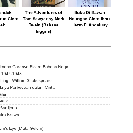
Pendek
The Adventures of
Buku Di Bawah
ita Cinta
Tom Sawyer by Mark
Naungan Cinta Ibnu
ek
Twain (Bahasa
Hazm El Andalusy
Inggris)
imana Caranya Bicara Bahasa Naga
i 1942-1948
hing - William Shakespeare
niknya Perbedaan dalam Cinta
Silam
eaux
 Sardjono
ndra Brown
u
lem's Eye (Mata Golem)