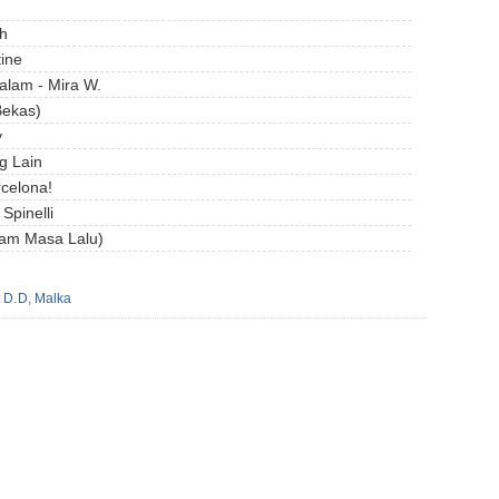
sh
ine
alam - Mira W.
Bekas)
y
g Lain
rcelona!
Spinelli
uram Masa Lalu)
t D.D
,
Malka