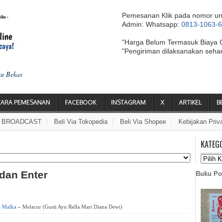
Pemesanan Klik pada nomor un
Admin: Whatsapp:
0813-1063-
"Harga Belum Termasuk Biaya 
"Pengiriman dilaksanakan seha
ku Bekas
CARA PEMESANAN
FACEBOOK
INSTAGRAM
X
ARTIKEL
B
A BROADCAST
Beli Via Tokopedia
Beli Via Shopee
Kebijakan Priv
KATEG
 dan Enter
Buku Po
,
Malka
» Melacur (Gusti Ayu Rella Mart Diana Dewi)