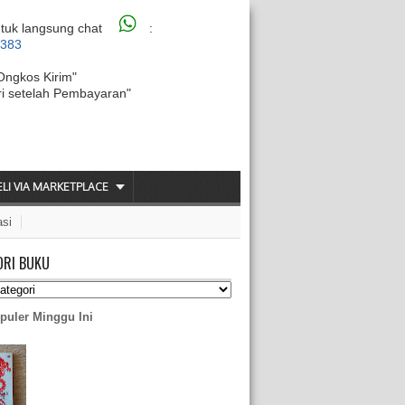
tuk langsung chat
:
6383
Ongkos Kirim"
ri setelah Pembayaran"
ELI VIA MARKETPLACE
asi
ORI BUKU
puler Minggu Ini