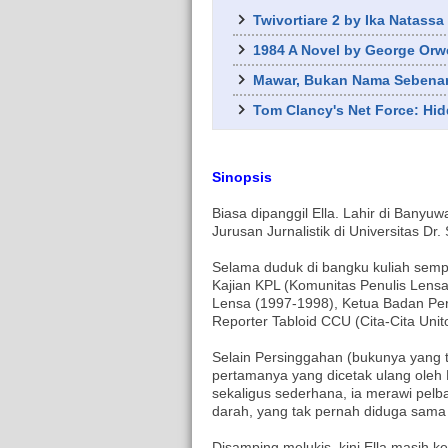
Twivortiare 2 by Ika Natassa
1984 A Novel by George Orwe
Mawar, Bukan Nama Sebena
Tom Clancy's Net Force: Hi
Sinopsis
Biasa dipanggil Ella. Lahir di Banyu
Jurusan Jurnalistik di Universitas Dr
Selama duduk di bangku kuliah sempa
Kajian KPL (Komunitas Penulis Lens
Lensa (1997-1998), Ketua Badan Per
Reporter Tabloid CCU (Cita-Cita Uni
Selain Persinggahan (bukunya yang 
pertamanya yang dicetak ulang oleh 
sekaligus sederhana, ia merawi pelba
darah, yang tak pernah diduga sama
Disamping melukis, kini Ella masih 