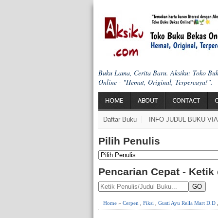
Buku Lama, Cerita Baru. Aksiku: Toko Bu
Online - "Hemat, Original, Terpercaya!".
HOME
ABOUT
CONTACT
Daftar Buku
INFO JUDUL BUKU VI
Pilih Penulis
Pencarian Cepat - Ketik
GO
Home
»
Cerpen
,
Fiksi
,
Gusti Ayu Rella Mart D.D