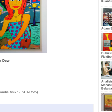
Kuantu
Adam B
Buku Pe
Fieldbo
na Dewi
Analis
Mahasi
Belanja
ndisi fisik SESUAI foto)