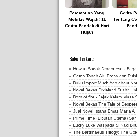
Perempuan Yang
Cerita 
Melukis Wajah: 11
Tentang Cer
Cerita Pendek di Hari
Pend
Hujan
Buku Terkait:
How to Speak Dragonese - Baga
Gema Tanah Air: Prosa dan Puis
Buku Import Much Ado about Not
Novel Bekas Dixieland Sushi: U
Born of fire - Jejak Kelam Masa 
Novel Bekas The Tale of Desper
Jual Novel Istana Emas Maria A.
Prime Time (Liputan Utama) Sa
Lucky Luke Waspada Si Kaki Bir
The Bartimaeus Trilogy: The Go