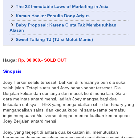
The 22 Immutable Laws of Marketing in Asia
Kamus Hacker Penulis Dony Ariyus
Baby Proposal: Karena Cinta Tak Membutuhkan
Alasan
Sweet Talking TJ (TJ si Mulut Manis)
Harga:
Rp. 30.000,- SOLD OUT
Sinopsis
Joey Harker selalu tersesat. Bahkan di rumahnya pun dia suka
salah jalan. Tetapi suatu hari Joey benar-benar tersesat. Dia
Berjalan keluar dari dunianya dan masuk ke dimensi lain. Gara-
gara melintas antardimensi, jadilah Joey mangsa bagi dua
kekuatan dahsyat---HEX yang mengandalkan sihir dan Binary yang
mengandalkan sains, dan kedua kubu ini sama-sama bernafsu
ingin menguasai Multiverse, dengan memanfaatkan kemampuan
Joey Berjalan antardimensi
Joey, yang terjepit di antara dua kekuatan ini, memutuskan
bergabung dengan pasukan berupa versi-versi dirinya sendiri yang