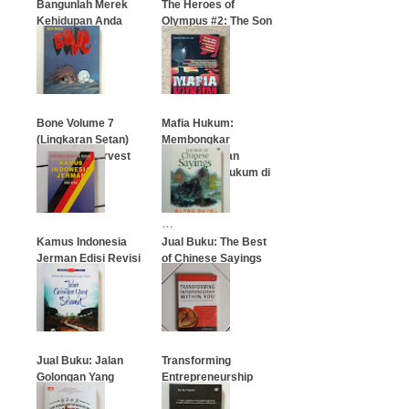
Bangunlah Merek
The Heroes of
Kehidupan Anda
Olympus #2: The Son
Sendiri
of Neptune
…
…
Bone Volume 7
Mafia Hukum:
(Lingkaran Setan)
Membongkar
Trilogy III: Harvest
Manipulasi dan
Konspirasi Hukum di
Indonesia
…
…
Kamus Indonesia
Jual Buku: The Best
Jerman Edisi Revisi
of Chinese Sayings
…
…
Jual Buku: Jalan
Transforming
Golongan Yang
Entrepreneurship
Selamat
Within You