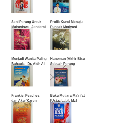
…
…
Seni Perang Untuk
Profil: Kunci Menuju
Mahasiswa: Jenderal
Puncak Motivasi
Kampus
…
…
Menjadi Wanita Paling
Hanoman (Akhir Bisu
Bahagia - Dr. Aidh Al-
Sebuah Perang
Qarni
Besar)
…
…
Frankie, Peaches,
Buku Mutiara Ma'rifat
dan Aku (Karen
[Ustaz Labib Mz]
McCombie)
…
…