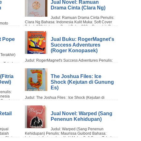
e
Jual Novel: Ramuan
n
Drama Cinta (Clara Ng)
t Pope
Jual Buku: RogerMagnet's
Success Adventures
(Roger Konopasek)
Fitria
The Joshua Files: Ice
Dewi)
Shock (Kejutan di Gunung
Es)
Retail
Jual Novel: Warped (Sang
Penenun Kehidupan)