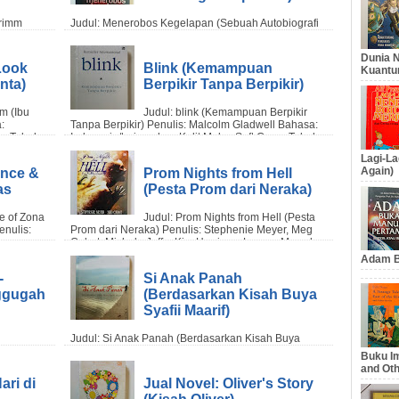
Dunia N
Look
Blink (Kemampuan
Kuantu
nta)
Berpikir Tanpa Berpikir)
Lagi-La
Again)
ence &
Prom Nights from Hell
as
(Pesta Prom dari Neraka)
Adam B
-
Si Anak Panah
ggugah
(Berdasarkan Kisah Buya
Syafii Maarif)
Buku Im
and Oth
ari di
Jual Novel: Oliver's Story
(Kisah Oliver)