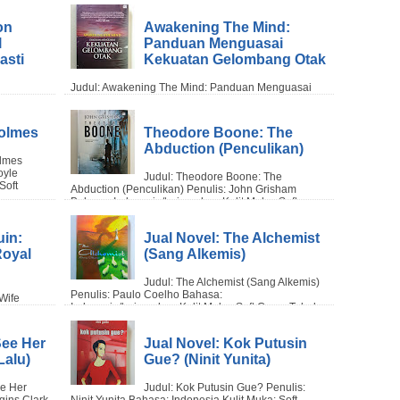
on
Awakening The Mind:
l
Panduan Menguasai
asti
Kekuatan Gelombang Otak
olmes
Theodore Boone: The
Abduction (Penculikan)
uin:
Jual Novel: The Alchemist
Royal
(Sang Alkemis)
See Her
Jual Novel: Kok Putusin
Lalu)
Gue? (Ninit Yunita)