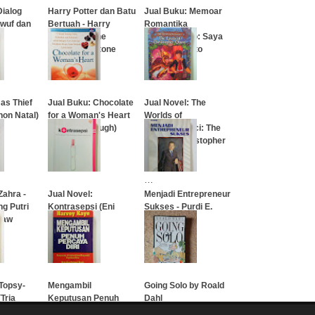
Dialog
Harry Potter dan Batu
Jual Buku: Memoar
awuf dan
Bertuah - Harry
Romantika
Potter and The
Probosutedjo: Saya
Sorcerer's Stone
dan Mas Harto
…
…
as Thief
Jual Buku: Chocolate
Jual Novel: The
hon Natal)
for a Woman's Heart
Worlds of
(Kay Allenbaugh)
Chrestomanci: The
Lives of Christopher
Chant
…
…
Zahra -
Jual Novel:
Menjadi Entrepreneur
ng Putri
Kontrasepsi (Eni
Sukses - Purdi E.
Saw
Martini)
Chandra
…
…
 Topsy-
Mengambil
Going Solo by Roald
Tria
Keputusan Penuh
Dahl
Percaya Diri (Harvey