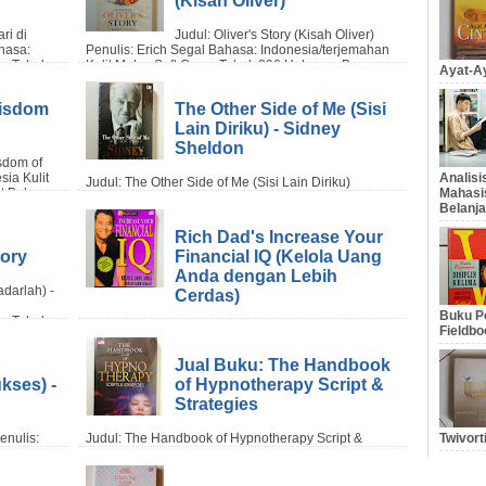
Ayat-Ay
Wisdom
The Other Side of Me (Sisi
Lain Diriku) - Sidney
Sheldon
Analis
Mahasi
Belanja
Rich Dad's Increase Your
tory
Financial IQ (Kelola Uang
Anda dengan Lebih
Cerdas)
Buku Pe
Fieldbo
Jual Buku: The Handbook
kses) -
of Hypnotherapy Script &
Strategies
Twivort