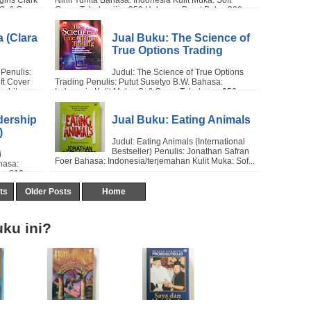
 (Clara
Jual Buku: The Science of
True Options Trading
dership
Jual Buku: Eating Animals
)
ts
Older Posts
Home
ku ini?