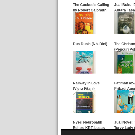
The Cuckoo's Calling
Jual Buku: 
by Robert Galbraith
Antara Tas
Psikologi
…
…
Dua Dunia (Nh. Dini)
The Christm
(Pencuri Po
…
…
Railway in Love
Fatimah az-
(Viera Fitani)
Pribadi Agu
Rasulullah 
…
…
Nyeri Neuropatik
Jual Novel:
Editor: KRT. Lucas
Turvy Lady (
Meliala
Barmawi)