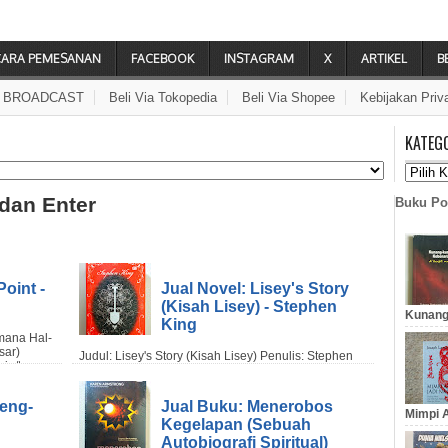
CARA PEMESANAN
FACEBOOK
INSTAGRAM
X
ARTIKEL
B
A BROADCAST
Beli Via Tokopedia
Beli Via Shopee
Kebijakan Priv
KATEG
 dan Enter
Buku Po
oint -
Jual Novel: Lisey's Story
(Kisah Lisey) - Stephen
Kunang
King
geng-
Jual Buku: Menerobos
Mimpi A
Kegelapan (Sebuah
Autobiografi Spiritual)