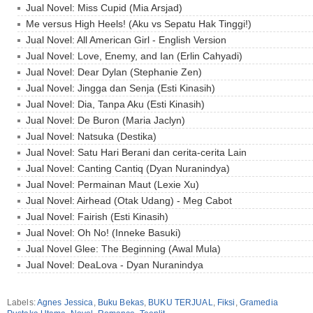
Jual Novel: Miss Cupid (Mia Arsjad)
Me versus High Heels! (Aku vs Sepatu Hak Tinggi!)
Jual Novel: All American Girl - English Version
Jual Novel: Love, Enemy, and Ian (Erlin Cahyadi)
Jual Novel: Dear Dylan (Stephanie Zen)
Jual Novel: Jingga dan Senja (Esti Kinasih)
Jual Novel: Dia, Tanpa Aku (Esti Kinasih)
Jual Novel: De Buron (Maria Jaclyn)
Jual Novel: Natsuka (Destika)
Jual Novel: Satu Hari Berani dan cerita-cerita Lain
Jual Novel: Canting Cantiq (Dyan Nuranindya)
Jual Novel: Permainan Maut (Lexie Xu)
Jual Novel: Airhead (Otak Udang) - Meg Cabot
Jual Novel: Fairish (Esti Kinasih)
Jual Novel: Oh No! (Inneke Basuki)
Jual Novel Glee: The Beginning (Awal Mula)
Jual Novel: DeaLova - Dyan Nuranindya
Labels:
Agnes Jessica
,
Buku Bekas
,
BUKU TERJUAL
,
Fiksi
,
Gramedia