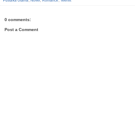
Pustaka Utama
,
Novel
,
Romance
,
Teenlit
0 comments:
Post a Comment