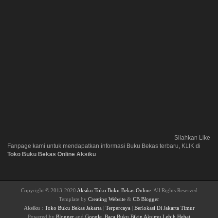
Silahkan Like
Fanpage kami untuk mendapatkan informasi Buku Bekas terbaru, KLIK di
Toko Buku Bekas Online Aksiku
Copyright © 2013-2020
Aksiku Toko Buku Bekas Online
. All Rights Reserved
Template by
Creating Website
&
CB Blogger
Aksiku :
Toko Buku Bekas Jakarta
|
Terpercaya
|
Berlokasi Di Jakarta Timur
Powered by
Blogger
and
Google
.
Baca Buku Bikin Aksimu Lebih Hebat