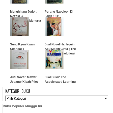
Menghitung Jodoh,
Perang Napoleon Di
Rezeki, &
Jawa 1811
Peruntungan Menurut
SHIO
…
…
Sung Kyun Kwan
Jual Novel Harlequin:
Scandal 1
Aku Masih Cinta ( The
Marriage Resolution)
…
…
Jual Novel: Mawar
Jual Buku: The
Jepang (Kisah Pilot
Accelerated Learning
Kamikaze
Handbook (Dave
KATEGORI BUKU
Perempuan)
Meier)
…
…
Buku Populer Minggu Ini