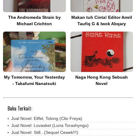
The Andromeda Strain by
Makan tuh Cinta! Editor Amril
Michael Crichton
Taufiq G & Iwok Abqary
My Tomorrow, Your Yesterday
Naga Hong Kong Sebuah
- Takafumi Nanatsuki
Novel
Buku Terkait:
Jual Novel: Eiffel, Tolong (Clio Freya)
Jual Novel: Lovasket (Luna Torashyngu)
Jual Novel: Still...(Sequel Cewek!!!)