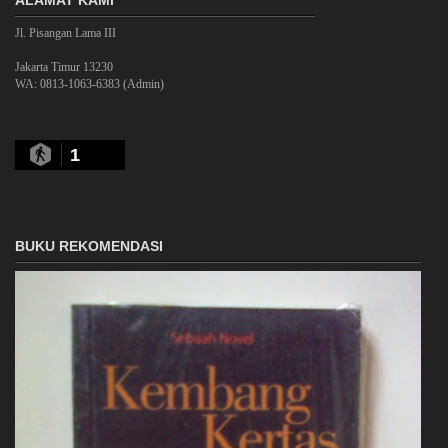
ALAMAT KAMI
Jl. Pisangan Lama III
Jakarta Timur 13230
WA: 0813-1063-6383 (Admin)
1
BUKU REKOMENDASI