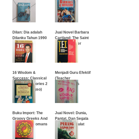
Beban
…
…
Dilan: Dia adalah
Jual Novel Barbara
Dilanku Tahun 1990
Cartland: The Saint
and The Sinner
…
…
16 Wisdom &
Menjadi Guru Efektif
Success: Classical
(Teacher
Motivation Stories 2
Effectiveness
(Andrie Wongso)
Training)
…
…
Buku Import: The
Jual Novel: Dunia,
Groovy Greeks And
Pantat, Dan Segala
The Rotten Romans
Yang Bulat-Bulat
…
…