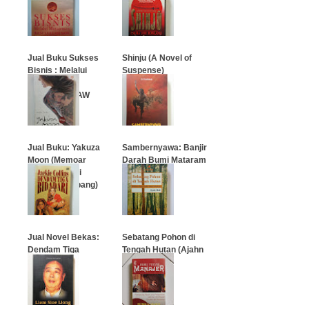
Jual Buku Sukses
Shinju (A Novel of
Bisnis : Melalui
Suspense)
Manajemen
Rasullulah SAW
…
…
Jual Buku: Yakuza
Sambernyawa: Banjir
Moon (Memoar
Darah Bumi Mataram
Seorang Putri
Gangster Jepang)
…
…
Jual Novel Bekas:
Sebatang Pohon di
Dendam Tiga
Tengah Hutan (Ajahn
Bidadari
Chah)
…
…