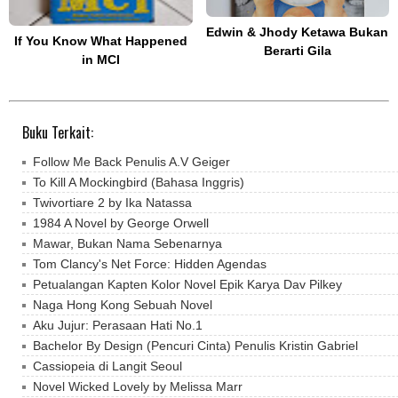
Edwin & Jhody Ketawa Bukan
If You Know What Happened
Berarti Gila
in MCI
Buku Terkait:
Follow Me Back Penulis A.V Geiger
To Kill A Mockingbird (Bahasa Inggris)
Twivortiare 2 by Ika Natassa
1984 A Novel by George Orwell
Mawar, Bukan Nama Sebenarnya
Tom Clancy's Net Force: Hidden Agendas
Petualangan Kapten Kolor Novel Epik Karya Dav Pilkey
Naga Hong Kong Sebuah Novel
Aku Jujur: Perasaan Hati No.1
Bachelor By Design (Pencuri Cinta) Penulis Kristin Gabriel
Cassiopeia di Langit Seoul
Novel Wicked Lovely by Melissa Marr