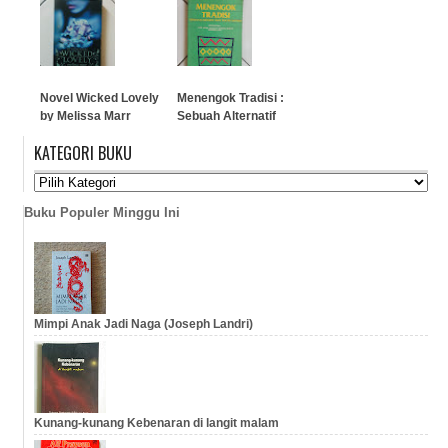
J.H. Boeke
…
…
Novel Wicked Lovely
Menengok Tradisi :
by Melissa Marr
Sebuah Alternatif
Bagi Teater Modern
KATEGORI BUKU
…
…
Buku Populer Minggu Ini
Mimpi Anak Jadi Naga (Joseph Landri)
Kunang-kunang Kebenaran di langit malam