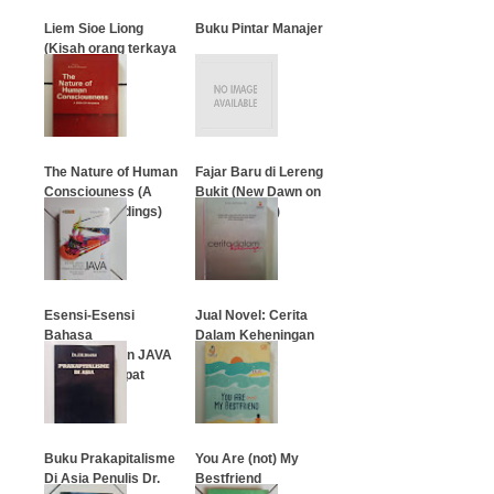
Liem Sioe Liong
Buku Pintar Manajer
(Kisah orang terkaya
di Indonesia)
…
…
The Nature of Human
Fajar Baru di Lereng
Consciouness (A
Bukit (New Dawn on
Book Of Readings)
Rocky Ridge)
…
…
Esensi-Esensi
Jual Novel: Cerita
Bahasa
Dalam Keheningan
Pemrograman JAVA
Revisi Keempat
…
…
Buku Prakapitalisme
You Are (not) My
Di Asia Penulis Dr.
Bestfriend