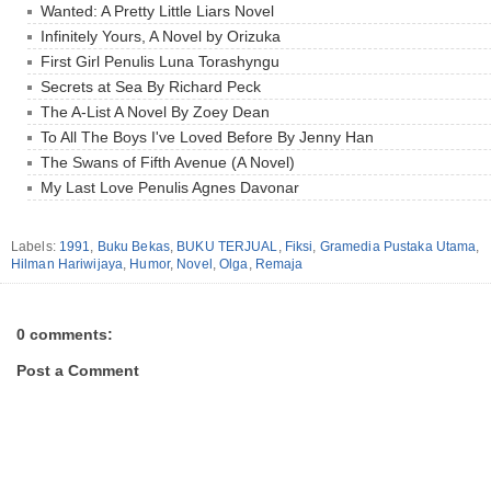
Wanted: A Pretty Little Liars Novel
Infinitely Yours, A Novel by Orizuka
First Girl Penulis Luna Torashyngu
Secrets at Sea By Richard Peck
The A-List A Novel By Zoey Dean
To All The Boys I've Loved Before By Jenny Han
The Swans of Fifth Avenue (A Novel)
My Last Love Penulis Agnes Davonar
Labels:
1991
,
Buku Bekas
,
BUKU TERJUAL
,
Fiksi
,
Gramedia Pustaka Utama
,
Hilman Hariwijaya
,
Humor
,
Novel
,
Olga
,
Remaja
0 comments:
Post a Comment